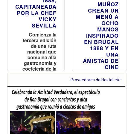
1888,
MUÑOZ
CAPITANEADA
CREAN UN
POR LA CHEF
MENÚ A
VICKY
OCHO
SEVILLA
MANOS
Comienza la
INSPIRADO
tercera edición
EN BRUGAL
de una ruta
1888 Y EN
nacional que
UNA
combina alta
AMISTAD DE
gastronomía y
CINE
coctelería de la
mano de Brugal
Llega la tercera
1888
Proveedores de Hosteleria
edición de la
ruta, Momentos
Únicos by
Brugal 1888, el
ron
gastronómico