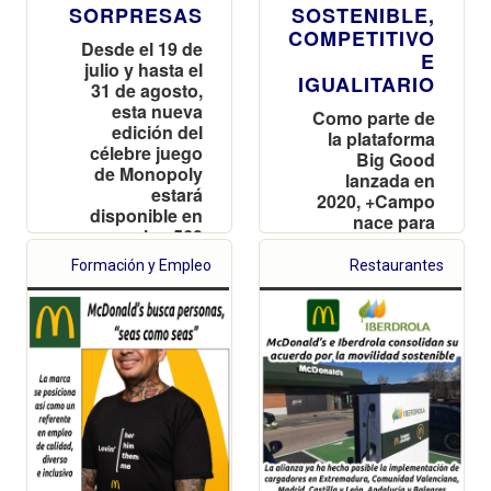
SORPRESAS
SOSTENIBLE,
COMPETITIVO
Desde el 19 de
E
julio y hasta el
IGUALITARIO
31 de agosto,
esta nueva
Como parte de
edición del
la plataforma
célebre juego
Big Good
de Monopoly
lanzada en
estará
2020, +Campo
disponible en
nace para
los 560
seguir
restaurantes
apoyando a
Formación y Empleo
Restaurantes
McDonald "s de
proveedores,
toda España y
agricultores y
Andorra
ganaderos en el
repartiendo más
camino hacia el
de 9 millones de
desarrollo
premios
sostenible del
sector