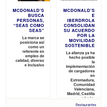
MCDONALD’S
MCDONALD’S
BUSCA
E
PERSONAS,
IBERDROLA
“SEAS COMO
CONSOLIDAN
SEAS”
SU ACUERDO
POR LA
La marca se
MOVILIDAD
posiciona así
SOSTENIBLE
como un
referente en
La alianza ya ha
empleo de
hecho posible
calidad, diverso
la
e inclusivo
implementación
de cargadores
en
Extremadura,
Comunidad
Valenciana,
Madrid, Castilla
y León,
Andalucía y
Restaurantes