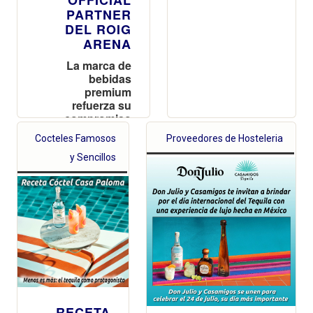
PARTNER
DEL ROIG
ARENA
La marca de
bebidas
premium
refuerza su
compromiso
con la música y
Cocteles Famosos
Proveedores de Hosteleria
la cultura con un
acuerdo de tres
y Sencillos
años como
Official Partner
del nuevo
recinto
valenciano
RECETA