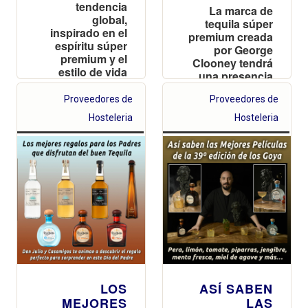
tendencia
La marca de
global,
tequila súper
inspirado en el
premium creada
espíritu súper
por George
premium y el
Clooney tendrá
estilo de vida
una presencia
relajado de
única en los
Casamigos, la
Proveedores de
Proveedores de
escenarios
marca creada
musicales más
Hosteleria
Hosteleria
por George
emblemáticos
Clooney y sus
del verano
amigos
LOS
ASÍ SABEN
MEJORES
LAS