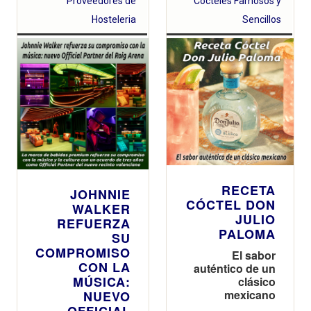
Proveedores de
Cocteles Famosos y
Hosteleria
Sencillos
RECETA
JOHNNIE
CÓCTEL DON
WALKER
JULIO
REFUERZA
PALOMA
SU
COMPROMISO
El sabor
CON LA
auténtico de un
MÚSICA:
clásico
mexicano
NUEVO
OFFICIAL