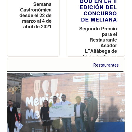
BOU EN LA II
Semana
EDICIÓN DEL
Gastronómica
CONCURSO
desde el 22 de
DE MELIANA
marzo al 4 de
abril de 2021
Segundo Premio
para el
Restaurante
Asador
L"Alfàbega de
Alginet y Tercer
Premio para la
Restaurantes
Garrofera de
Serra