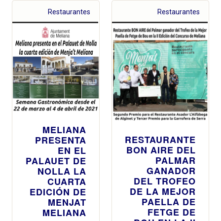
ocho
Restaurantes
Restaurantes
restaurantes
de Meliana
quieren que
el público
pruebe la
huerta, con
producto de
calidad de
cercanía y de
temporada
MELIANA
RESTAURANTE
PRESENTA
BON AIRE DEL
EN EL
PALMAR
PALAUET DE
GANADOR
NOLLA LA
DEL TROFEO
CUARTA
DE LA MEJOR
EDICIÓN DE
PAELLA DE
MENJAT
FETGE DE
MELIANA