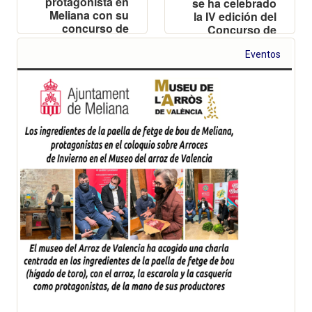
protagonista en
se ha celebrado
Meliana con su
la IV edición del
concurso de
Concurso de
Paellas
Paella de fetge
de bou (hígado
Eventos
de toro) y
postres con
Cacau del
Collaret en
Meliana