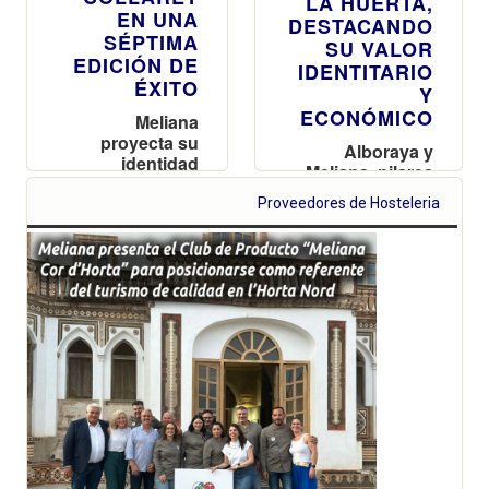
LA HUERTA,
EN UNA
DESTACANDO
SÉPTIMA
SU VALOR
EDICIÓN DE
IDENTITARIO
ÉXITO
Y
ECONÓMICO
Meliana
proyecta su
Alboraya y
identidad
Meliana, pilares
culinaria con
de la
una edición de
Proveedores de Hosteleria
Denominación
récord del
de Origen,
Concurso de
enfatizan la
Paella de Fetge
necesidad de
de Bou y
proteger el
Postres con
cultivo
Cacau del
tradicional y el
Collaret
paisaje único de
la huerta
valenciana