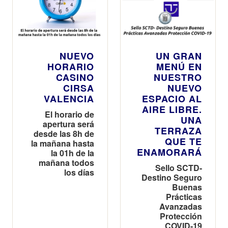
NUEVO
UN GRAN
HORARIO
MENÚ EN
CASINO
NUESTRO
CIRSA
NUEVO
VALENCIA
ESPACIO AL
AIRE LIBRE.
El horario de
UNA
apertura será
TERRAZA
desde las 8h de
QUE TE
la mañana hasta
ENAMORARÁ
la 01h de la
mañana todos
Sello SCTD-
los días
Destino Seguro
Buenas
Prácticas
Avanzadas
Protección
COVID-19