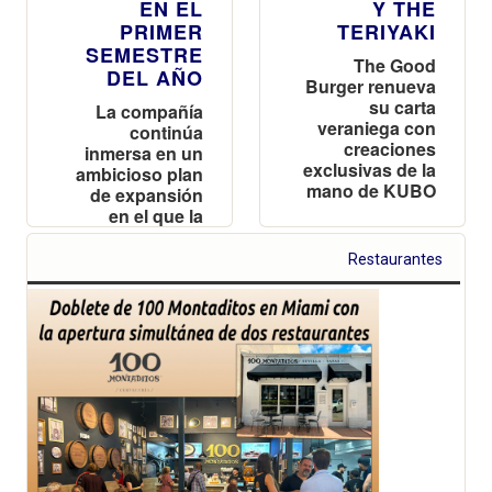
EN EL
Y THE
PRIMER
TERIYAKI
SEMESTRE
The Good
DEL AÑO
Burger renueva
su carta
La compañía
veraniega con
continúa
creaciones
inmersa en un
exclusivas de la
ambicioso plan
mano de KUBO
de expansión
en el que la
flexibilidad de
formatos sigue
Restaurantes
siendo clave en
su estrategia de
crecimiento