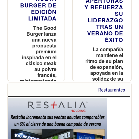
APERTURAS
BURGER DE
Y REFUERZA
EDICIÓN
SU
LIMITADA
LIDERAZGO
TRAS UN
The Good
VERANO DE
Burger lanza
ÉXITO
una nueva
propuesta
La compañía
premium
mantiene el
inspirada en el
ritmo de su plan
clásico steak
de expansión,
au poivre
apoyada en la
francés,
solidez de su
reinterpretando
campaña estival
uno de los
y la versatilidad
Restaurantes
sabores más
de sus formatos
icónicos de la
de negocio
cocina francesa
en formato
burger