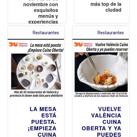
más top de la
noviembre con
ciudad
exquisitos
menús y
experiencias
innovadoras.
¡No te lo pierdas!
Restaurantes
Restaurantes
LA MESA
VUELVE
ESTÁ
VALÈNCIA
PUESTA.
CUINA
¡EMPIEZA
OBERTA Y YA
CUINA
PUEDES