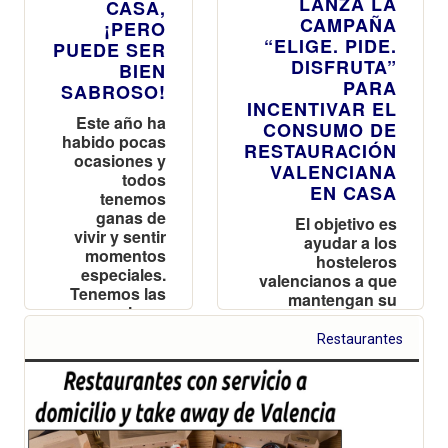
LANZA LA
CASA,
CAMPAÑA
¡PERO
“ELIGE. PIDE.
PUEDE SER
DISFRUTA”
BIEN
PARA
SABROSO!
INCENTIVAR EL
Este año ha
CONSUMO DE
habido pocas
RESTAURACIÓN
ocasiones y
VALENCIANA
todos
EN CASA
tenemos
ganas de
El objetivo es
vivir y sentir
ayudar a los
momentos
hosteleros
especiales.
valencianos a que
Tenemos las
mantengan su
mejores
actividad a través
ideas
de los servicios de
Restaurantes
delivery y take
away