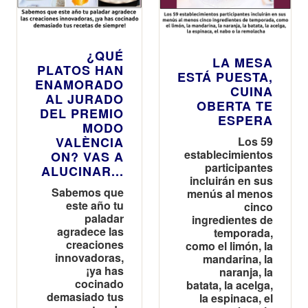
¿QUÉ
LA MESA
PLATOS HAN
ESTÁ PUESTA,
ENAMORADO
CUINA
AL JURADO
OBERTA TE
DEL PREMIO
ESPERA
MODO
VALÈNCIA
Los 59
establecimientos
ON? VAS A
participantes
ALUCINAR...
incluirán en sus
Sabemos que
menús al menos
este año tu
cinco
paladar
ingredientes de
agradece las
temporada,
creaciones
como el limón, la
innovadoras,
mandarina, la
¡ya has
naranja, la
cocinado
batata, la acelga,
demasiado tus
la espinaca, el