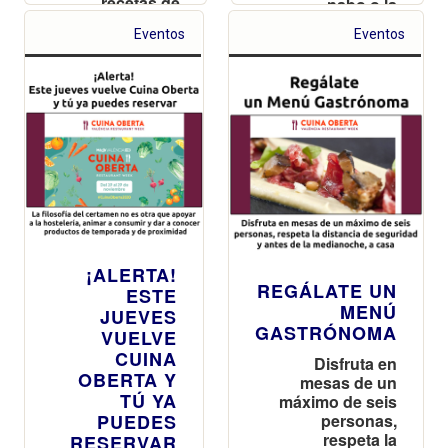
recetas de
nabo o la
siempre!
remolacha
Eventos
Eventos
¡ALERTA!
REGÁLATE UN
ESTE
MENÚ
JUEVES
GASTRÓNOMA
VUELVE
CUINA
Disfruta en
OBERTA Y
mesas de un
TÚ YA
máximo de seis
PUEDES
personas,
respeta la
RESERVAR