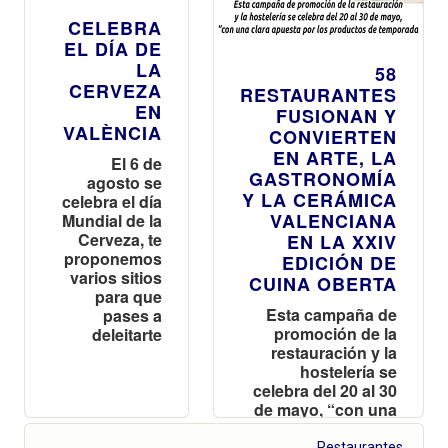
CELEBRA
EL DÍA DE
LA
58
CERVEZA
RESTAURANTES
EN
FUSIONAN Y
VALÈNCIA
CONVIERTEN
EN ARTE, LA
El 6 de
GASTRONOMÍA
agosto se
Y LA CERÁMICA
celebra el día
VALENCIANA
Mundial de la
Cerveza, te
EN LA XXIV
proponemos
EDICIÓN DE
varios sitios
CUINA OBERTA
para que
Esta campaña de
pases a
promoción de la
deleitarte
restauración y la
hostelería se
celebra del 20 al 30
de mayo, “con una
clara apuesta por
los productos de
Restaurantes