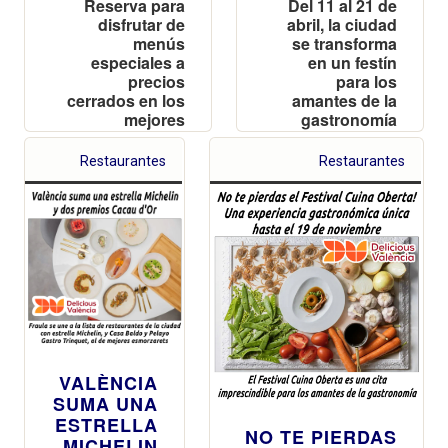
Reserva para
Del 11 al 21 de
disfrutar de
abril, la ciudad
menús
se transforma
especiales a
en un festín
precios
para los
cerrados en los
amantes de la
mejores
gastronomía
restaurantes de
con una edición
la ciudad y
renovada del
Restaurantes
Restaurantes
experiencias
Festival Cuina
gastronómicas
Oberta
únicas
VALÈNCIA
SUMA UNA
ESTRELLA
NO TE PIERDAS
MICHELIN