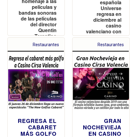
homenaje a las
española
películas y
Universe
bandas sonoras
regresa en
de las películas
diciembre al
del director
casino
Quentin
valenciano con
Tarantino
las entradas
agotadas
Restaurantes
Restaurantes
REGRESA EL
GRAN
CABARET
NOCHEVIEJA
MÁS GOLFO
EN CASINO