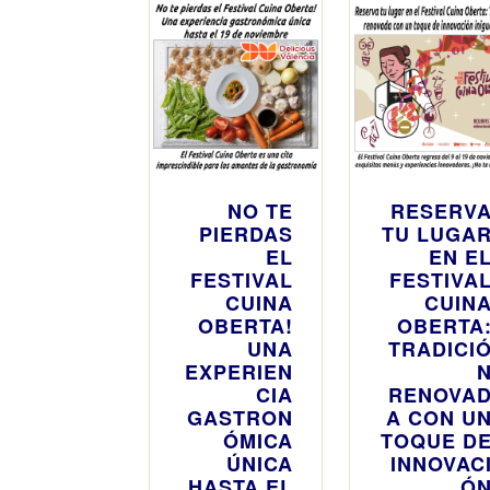
con 17
experiencia
s temáticas
y una firme
apuesta por
el producto
local y la
sostenibilid
ad
NO TE
RESERV
PIERDAS
TU LUGA
EL
EN E
FESTIVAL
FESTIVA
CUINA
CUIN
OBERTA!
OBERTA
UNA
TRADICI
EXPERIEN
CIA
RENOVA
GASTRON
A CON U
ÓMICA
TOQUE D
ÚNICA
INNOVAC
HASTA EL
Ó