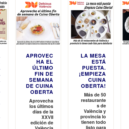
restaurante
s de la
ciudad y
experiencia
s
gastronómi
cas únicas
A
APROVEC
LA MESA
R
HA EL
ESTÁ
L
ÚLTIMO
PUESTA.
L
FIN DE
¡EMPIEZA
A
SEMANA
CUINA
:
DE CUINA
OBERTA!
Ó
OBERTA
Más de 50
N
restaurante
Aprovecha
D
s de
los últimos
N
València y
días de la
E
provincia lo
XXVII
I
tienen todo
edición de
listo para
N
València