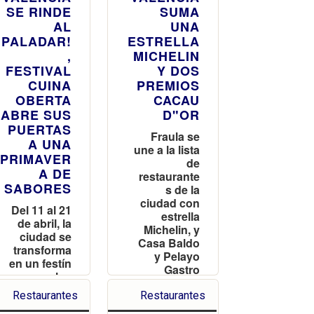
SE RINDE
SUMA
AL
UNA
PALADAR!
ESTRELLA
,
MICHELIN
FESTIVAL
Y DOS
CUINA
PREMIOS
OBERTA
CACAU
ABRE SUS
D"OR
PUERTAS
Fraula se
A UNA
une a la lista
PRIMAVER
de
A DE
restaurante
SABORES
s de la
ciudad con
Del 11 al 21
estrella
de abril, la
Michelin, y
ciudad se
Casa Baldo
transforma
y Pelayo
en un festín
Gastro
para los
Trinquet, al
amantes de
de mejores
Restaurantes
Restaurantes
la
esmorzarets