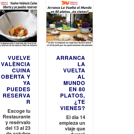
gastronomí
a con una
edición
renovada
del Festival
Cuina
Oberta
VUELVE
ARRANCA
VALÈNCIA
LA
CUINA
VUELTA
OBERTA Y
AL
YA
MUNDO
PUEDES
EN 80
RESERVA
PLATOS,
R
¿TE
VIENES?
Escoge tu
Restaurante
El día 14
y resérvalo
empieza un
del 13 al 23
viaje que
de octubre