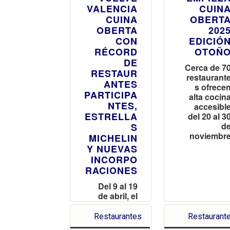
VALENCIA
CUIN
CUINA
OBERT
OBERTA
202
CON
EDICIÓ
RÉCORD
OTOÑ
DE
Cerca de 7
RESTAUR
restaurant
ANTES
s ofrece
PARTICIPA
alta cocin
NTES,
accesibl
ESTRELLA
del 20 al 3
d
S
noviembr
MICHELIN
Y NUEVAS
INCORPO
RACIONES
Del 9 al 19
de abril, el
certamen
abre
Restaurantes
Restaurant
reservas