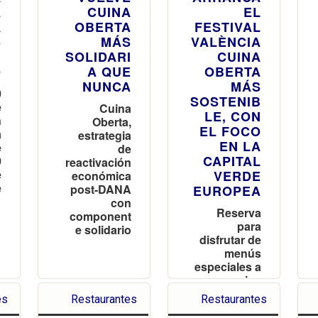
A
CUINA
EL
A
OBERTA
FESTIVAL
5
MÁS
VALÈNCIA
N
SOLIDARI
CUINA
O
A QUE
OBERTA
NUNCA
MÁS
0
SOSTENIB
e
Cuina
LE, CON
n
Oberta,
EL FOCO
a
estrategia
EN LA
e
de
CAPITAL
0
reactivación
e
VERDE
económica
e
post-DANA
EUROPEA
con
Reserva
component
para
e solidario
disfrutar de
menús
especiales a
precios
cerrados en
es
Restaurantes
Restaurantes
los mejores