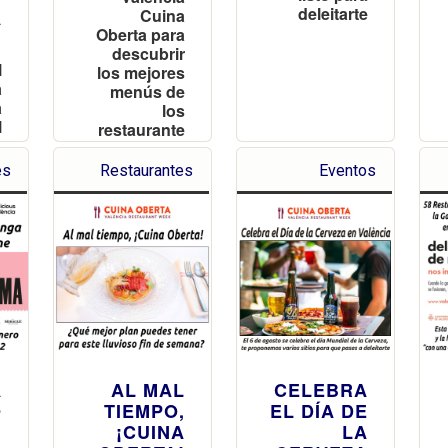
deleitarte
Cuina
A
Oberta para
.
descubrir
l
los mejores
a
menús de
a
los
l
restaurante
e
s más top
e
de la ciudad
es
Restaurantes
Eventos
n
s
y
a
s
a
o
!
A
AL MAL
CELEBRA
O
TIEMPO,
EL DÍA DE
G
¡CUINA
LA