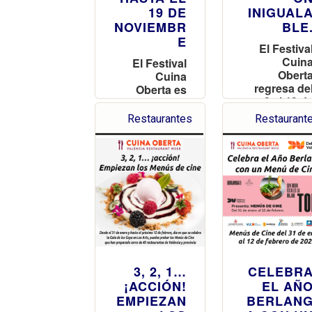
19 DE
INIGUAL
NOVIEMBR
BLE
E
El Festiva
Cuin
El Festival
Obert
Cuina
regresa de
Oberta es
9 al 19 d
una cita
noviembr
imprescindi
Restaurantes
Restaurant
co
ble para los
exquisito
amantes de
menús 
la
experienci
gastronomí
a
innovador
s. ¡No te l
pierdas
3, 2, 1…
CELEBR
¡ACCIÓN!
EL AÑ
EMPIEZAN
BERLAN