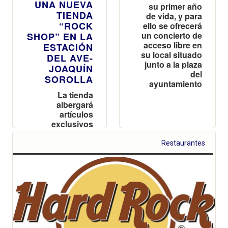
UNA NUEVA
su primer año
TIENDA
de vida, y para
“ROCK
ello se ofrecerá
un concierto de
SHOP” EN LA
acceso libre en
ESTACIÓN
su local situado
DEL AVE-
junto a la plaza
JOAQUÍN
del
SOROLLA
ayuntamiento
La tienda
albergará
artículos
exclusivos
“merchandise”
coleccionables
Restaurantes
de la marca
internacional