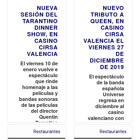
NUEVA
NUEVO
SESIÓN DEL
TRIBUTO A
TARANTINO
QUEEN, EN
DINNER
CASINO
SHOW, EN
CIRSA
CASINO
VALENCIA EL
CIRSA
VIERNES 27
VALENCIA
DE
DICIEMBRE
El viernes 10 de
DE 2019
enero vuelve e
espectáculo
El espectáculo
que rinde
de la banda
homenaje a las
española
películas y
Universe
bandas sonoras
regresa en
de las películas
diciembre al
del director
casino
Quentin
valenciano con
Tarantino
las entradas
agotadas
Restaurantes
Restaurantes