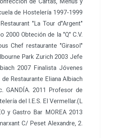
o de empresas, tanto a nivel
y siempre adaptándonos a las
de levadura, azúcar y chocolate
al, desayunos y desarrollo de
n Formación del personal y
RAYECTORIA JUAN ALBIACH 1992-
auración 1998 Record Guiness
 Michelín 2000 Jefe de Cocina
óvenes Cocineros 2001 Premio a
ichelín 2002 Impartición cursos
nte Ateneu 2004 Apertura de
o mejor Maridaje Ruta Bercial
taurante Mar de Oro. Profesor