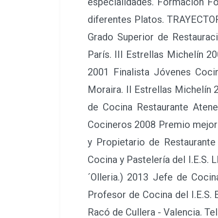
break. ASESORÍA Desde hace 
nacional, cómo internaciona
necesidades de cada cliente. P
artístico. Restauración Post
producto. Bombonería Bomb
desarrollo de producto. Conf
1997 Grado Superior Escuela
Tortilla de Patata 1999 Rest
Restaurante "El Palau" Vall d
la Originalidad C.V. 2002 Sous
de cocina Española en Melb
propio Restaurante Eliana Al
2008 2009/2010 Propietario d