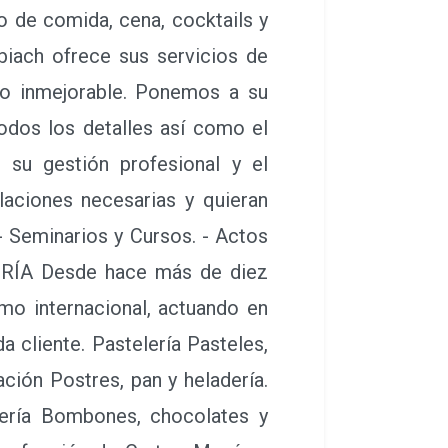
ciones necesarias y quieran
 actividad como: - Congresos y
Seminarios y Cursos. - Actos
 de comida, cena, cocktails y
s los días, excepto los Lunes
h ofrece sus servicios de
 de empresas manteniendo una
 todo tipo de evento tanto la
stra cocina elaborada. Eliana
 tipo de empresas que cuenten
 como: - Congresos y Reuniones
ida, cena, cocktails y coffee