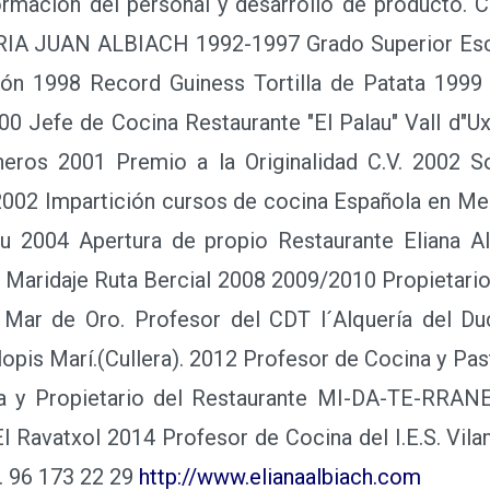
más de diez años nos dedicamos al asesoramient
l, actuando en diferentes ámbitos del sector 
astelería Pasteles, tartas, especialidades, masas 
res, pan y heladería. Hoteles Pastelería en Gener
ones, chocolates y especialidades. Formació
ección de Cartas, Menús y diferentes Platos. T
 de Hostelería 1997-1999 Grado Superior de Rest
aurant "La Tour d"Argent" París. III Estrellas
"Uxo 2000 Obteción de la "Q" C.V. 2001 Finalista J
 Chef restaurante "Girasol" Moraira. II Estrellas M
ourne Park Zurich 2003 Jefe de Cocina Restaura
biach 2007 Finalista Jóvenes Cocineros 2008 Premi
e Restaurante Eliana Albiach y Propietario de Res