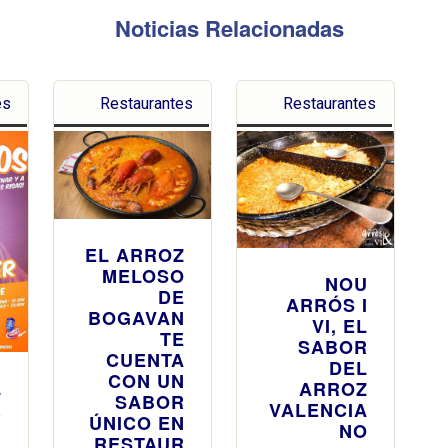
Noticias Relacionadas
es
Restaurantes
Restaurantes
EL ARROZ
MELOSO
NOU
DE
ARRÓS I
BOGAVAN
VI, EL
TE
SABOR
CUENTA
DEL
CON UN
L
ARROZ
SABOR
R
VALENCIA
ÚNICO EN
U
NO
RESTAUR