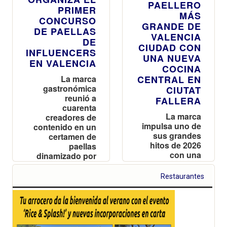
PAELLERO
PRIMER
MÁS
CONCURSO
GRANDE DE
DE PAELLAS
VALENCIA
DE
CIUDAD CON
INFLUENCERS
UNA NUEVA
EN VALENCIA
COCINA
La marca
CENTRAL EN
gastronómica
CIUTAT
reunió a
FALLERA
cuarenta
La marca
creadores de
impulsa uno de
contenido en un
sus grandes
certamen de
hitos de 2026
paellas
con una
dinamizado por
instalación de
los Jajajers,
300 m² y 32
dando así el
Restaurantes
quemadores de
pistoletazo de
gas, orientada
salida al verano
a ampliar su
capacidad de
producción