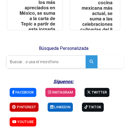
los más
cocina
apreciados en
mexicana más
México, se suma
actual, se
a la carta de
suma a las
Tepic a partir de
celebraciones
esta jornada
culinarias del 8
festiva
de marzo con
un menú
especial,
Búsqueda Personalizada
disponible
bajo reserva
del 8 al 10 de
marzo
Síguenos:
FACEBOOK
INSTAGRAM
TWITTER
PINTEREST
LINKEDIN
TIKTOK
YOUTUBE