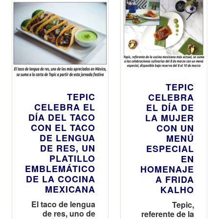
en valor la
privadas, team
cultura
buildings,
gastronómica
brunch de
de su país natal
negocios o
presentaciones
de marcas
TEPIC
TEPIC
CELEBRA
CELEBRA EL
EL DÍA DE
DÍA DEL TACO
LA MUJER
CON EL TACO
CON UN
DE LENGUA
MENÚ
DE RES, UN
ESPECIAL
PLATILLO
EN
EMBLEMÁTICO
HOMENAJE
DE LA COCINA
A FRIDA
MEXICANA
KALHO
El taco de lengua
Tepic,
de res, uno de
referente de la