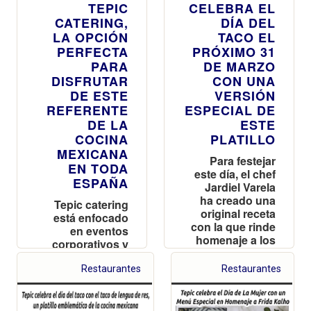
TEPIC
CELEBRA EL
CATERING,
DÍA DEL
LA OPCIÓN
TACO EL
PERFECTA
PRÓXIMO 31
PARA
DE MARZO
DISFRUTAR
CON UNA
DE ESTE
VERSIÓN
REFERENTE
ESPECIAL DE
DE LA
ESTE
COCINA
PLATILLO
MEXICANA
Para festejar
EN TODA
este día, el chef
ESPAÑA
Jardiel Varela
ha creado una
Tepic catering
original receta
está enfocado
con la que rinde
en eventos
homenaje a los
corporativos y
populares
sociales, como
asados que se
reuniones
Restaurantes
Restaurantes
llevan a cabo en
familiares,
el norte de
bautizos,
México y pone
bodas, cenas