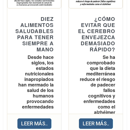
convencido de que era posible “construir un
ecosistemas y los
autómata” que ejecutara “una serie
equilibrios planetarios.
determinada de cálculos, por complicados
DIEZ
¿CÓMO
que sean, sin auxilio de operador alguno”.
ALIMENTOS
EVITAR QUE
En el origen de
SALUDABLES
EL CEREBRO
PARA TENER
ENVEJEZCA
estos debates hay
SIEMPRE A
DEMASIADO
varios informes y
MANO
RÁPIDO?
artículos científicos.
Desde hace
Se ha
En ellos se alerta
siglos, los
comprobado
estados
que la dieta
sobre las
nutricionales
mediterránea
consecuencias
inapropiados
reduce el riesgo
han mermado la
de padecer
negativas de
salud de los
fallos
mantener las actuales
humanos
cognitivos y
tendencias de
provocando
enfermedades
enfermedades
como el
producción y
alzhéimer
consumo de
Antes el problema
LEER MÁS..
LEER MÁS..
alimentos, y se
El cerebro es un
era la malnutrición