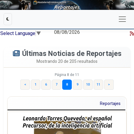
08/08/2026
Select Language
▼
Últimas Noticias de Reportajes
Mostrando 20 de 205 resultados
Página 8 de 11
<
1
6
7
8
9
10
11
>
Reportajes