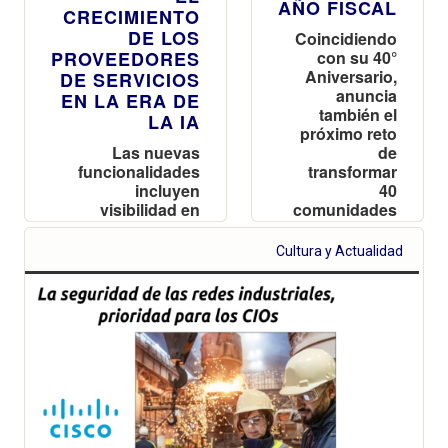
AÑO FISCAL
CRECIMIENTO
DE LOS
Coincidiendo
PROVEEDORES
con su 40°
Aniversario,
DE SERVICIOS
anuncia
EN LA ERA DE
también el
LA IA
próximo reto
Las nuevas
de
funcionalidades
transformar
incluyen
40
visibilidad en
comunidades
tiempo real de la
durante la
conectividad
próxima
Cultura y Actualidad
dentro y fuera de
década
la red para crear
mejores
experiencias de
usuario
domésticos y
móviles