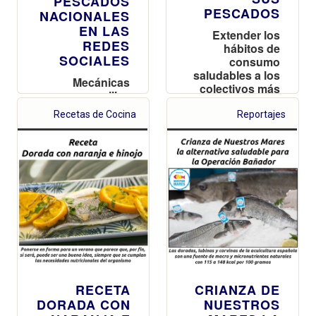
PESCADOS
PESCADOS
NACIONALES
EN LAS
Extender los
REDES
hábitos de
SOCIALES
consumo
saludables a los
Mecánicas
colectivos más
sencillas
alejados
abiertas a todos
Recetas de Cocina
Reportajes
los usuarios
RECETA
CRIANZA DE
DORADA CON
NUESTROS