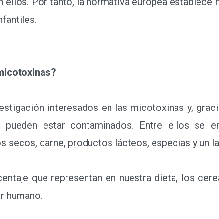
ellos. Por tanto, la normativa europea establece 
fantiles.
micotoxinas?
gación interesados en las micotoxinas y, gracia
pueden estar contaminados. Entre ellos se en
tos secos, carne, productos lácteos, especias y un l
taje que representan en nuestra dieta, los cereal
er humano.