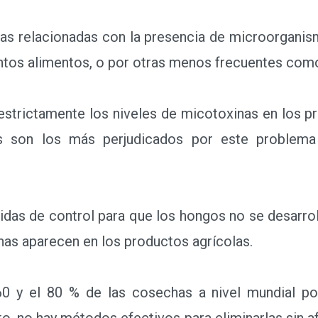
s relacionadas con la presencia de microorgani
intos alimentos, o por otras menos frecuentes como 
trictamente los niveles de micotoxinas en los p
es son los más perjudicados por este problema
s de control para que los hongos no se desarroll
nas aparecen en los productos agrícolas.
 y el 80 % de las cosechas a nivel mundial pod
, no hay métodos efectivos para eliminarlas sin af