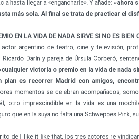
cia hasta llegar a «engancharle». Y añade:
«ahora s
ta más sola. Al final se trata de practicar el dis
MIO EN LA VIDA DE NADA SIRVE SI NO ES BIE
ctor argentino de teatro, cine y televisión, prot
 Ricardo Darín y pareja de Úrsula Corberó, senten
«cualquier victoria o premio en la vida de nada si
n plan es recorrer Madrid con amigos, encont
ejores momentos se celebran acompañados, somos
él, otro imprescindible en la vida es una mochil
guro que en la suya no falta una Schweppes Pink, su
to de I like it like that, los tres actores reivind