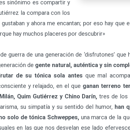
es sinónimo es compartir y
utiérrez la compara con los
e gustaban y ahora me encantan; por eso hay que es
porque hay muchos placeres por descubrir»
to de guerra de una generación de ‘disfrutones’ que
generación de
gente natural, auténtica y sin comp
frutar de su tónica sola antes
que mal acompañ
nsciente y relajado, en el que
ganan terreno terr
Milán, Quim Gutiérrez y Chino Darín,
tres de los
risma, su simpatía y su sentido del humor,
han q
mo solo de tónica Schweppes,
una marca de la que
isuales en las que nos desvelan ese lado eferves