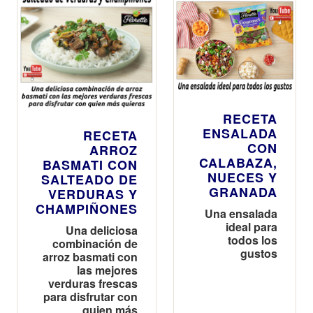
RECETA
ENSALADA
RECETA
CON
ARROZ
CALABAZA,
BASMATI CON
NUECES Y
SALTEADO DE
GRANADA
VERDURAS Y
CHAMPIÑONES
Una ensalada
ideal para
Una deliciosa
todos los
combinación de
gustos
arroz basmati con
las mejores
verduras frescas
para disfrutar con
quien más