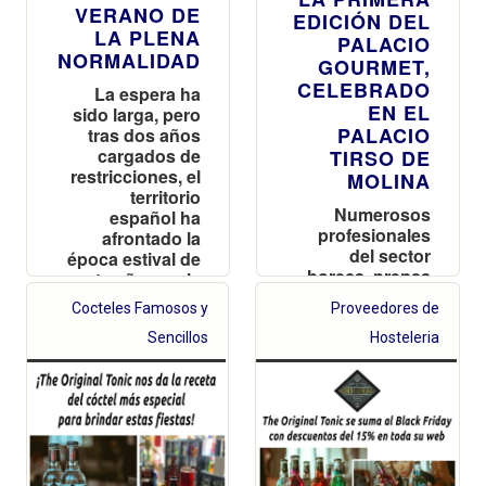
VERANO DE
EDICIÓN DEL
LA PLENA
PALACIO
NORMALIDAD
GOURMET,
CELEBRADO
La espera ha
EN EL
sido larga, pero
PALACIO
tras dos años
cargados de
TIRSO DE
restricciones, el
MOLINA
territorio
Numerosos
español ha
profesionales
afrontado la
del sector
época estival de
horeca, prensa
este año con la
y particulares
consolidación
Cocteles Famosos y
Proveedores de
se han
del sector
acercado a
hostelero,
Sencillos
Hosteleria
conocer la
alcanzando
marca de
cifras similares
primera mano
a las del verano
en este evento
de 2019
organizado por
Elite
Excellence-