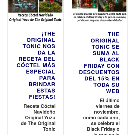
Federación
Española del
lujo
¡THE
THE
ORIGINAL
ORIGINAL
TONIC NOS
TONIC SE
DA LA
SUMA AL
RECETA DEL
BLACK
CÓCTEL MÁS
FRIDAY CON
ESPECIAL
DESCUENTOS
PARA
DEL 15% EN
BRINDAR
TODA SU
ESTAS
WEB
FIESTAS!
El último
Receta Cóctel
viernes de
Navideño
noviembre,
Original Yuzu
como cada año,
de The Original
se celebra el
Tonic
Black Friday o
lo que es lo