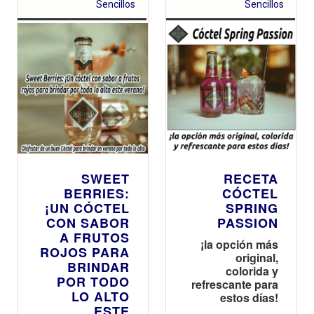
más que en
Sencillos
Sencillos
2019, justo
antes de la
pandemia
SWEET
RECETA
BERRIES:
CÓCTEL
¡UN CÓCTEL
SPRING
CON SABOR
PASSION
A FRUTOS
¡la opción más
ROJOS PARA
original,
BRINDAR
colorida y
POR TODO
refrescante para
LO ALTO
estos días!
ESTE