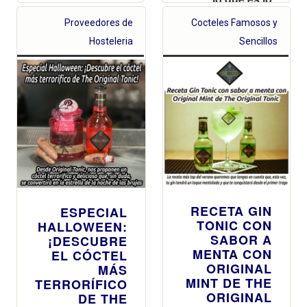
mismo, ¡el día
Proveedores de
Cocteles Famosos y
con mayores
descuentos del
Hosteleria
Sencillos
año!
RECETA GIN
ESPECIAL
TONIC CON
HALLOWEEN:
SABOR A
¡DESCUBRE
MENTA CON
EL CÓCTEL
ORIGINAL
MÁS
MINT DE THE
TERRORÍFICO
ORIGINAL
DE THE