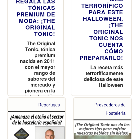
REGALA LAS
TERRORÍFICO
TÓNICAS
PARA ESTE
PREMIUM DE
HALLOWEEN,
MODA: ¡THE
¡THE
ORIGINAL
ORIGINAL
TONIC!
TONIC NOS
The Original
CUENTA
Tonic, tónica
CÓMO
premium
PREPARARLO!
nacida en 2011
con el mayor
La receta más
rango de
terroríficamente
sabores del
deliciosa de este
mercado y
Halloween
pionera en la
introducción
del color en el
Reportajes
Proveedores de
producto
Hosteleria