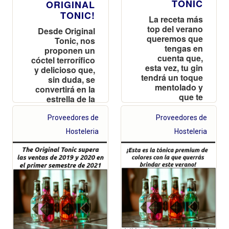
TONIC
ORIGINAL
TONIC!
La receta más
top del verano
Desde Original
queremos que
Tonic, nos
tengas en
proponen un
cuenta que,
cóctel terrorífico
esta vez, tu gin
y delicioso que,
tendrá un toque
sin duda, se
mentolado y
convertirá en la
que te
estrella de la
conquistará
noche de las
desde el primer
brujas
Proveedores de
Proveedores de
trago
Hosteleria
Hosteleria