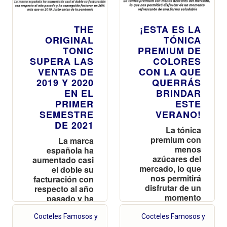
THE
¡ESTA ES LA
ORIGINAL
TÓNICA
TONIC
PREMIUM DE
SUPERA LAS
COLORES
VENTAS DE
CON LA QUE
2019 Y 2020
QUERRÁS
EN EL
BRINDAR
PRIMER
ESTE
SEMESTRE
VERANO!
DE 2021
La tónica
premium con
La marca
menos
española ha
azúcares del
aumentado casi
mercado, lo que
el doble su
nos permitirá
facturación con
disfrutar de un
respecto al año
momento
pasado y ha
refrescante de
conseguido
una forma
facturar un 20%
Cocteles Famosos y
Cocteles Famosos y
saludable