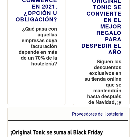
ORIGINAL
EN 2021,
TONIC SE
¿OPCIÓN U
CONVIERTE
OBLIGACIÓN?
EN EL
MEJOR
¿Qué pasa con
REGALO
aquellas
PARA
empresas cuya
DESPEDIR EL
facturación
AÑO
depende en más
de un 70% de la
Siguen los
hostelería?
descuentos
exclusivos en
su tienda online
que se
mantendrán
hasta después
de Navidad, ¡y
además todos
los envíos son
Proveedores de Hosteleria
gratuitos!