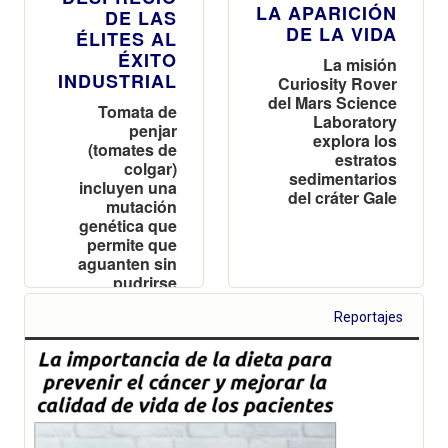
LA APARICIÓN
DE LAS
DE LA VIDA
ÉLITES AL
ÉXITO
La misión
INDUSTRIAL
Curiosity Rover
del Mars Science
Tomata de
Laboratory
penjar
explora los
(tomates de
estratos
colgar)
sedimentarios
incluyen una
del cráter Gale
mutación
genética que
permite que
aguanten sin
pudrirse
durante meses
Reportajes