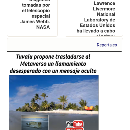
Lawrence
tomadas por
Livermore
el telescopio
National
espacial
Laboratory de
James Webb.
Estados Unidos
NASA
ha llevado a cabo
el primer
experimento
Reportajes
controlado de
fusión que ha
producido más
energía que la
energía utilizada
para producirla