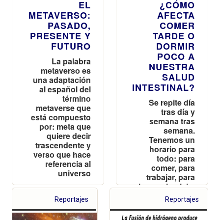
EL
¿CÓMO
METAVERSO:
AFECTA
PASADO,
COMER
PRESENTE Y
TARDE O
FUTURO
DORMIR
POCO A
La palabra
NUESTRA
metaverso es
SALUD
una adaptación
INTESTINAL?
al español del
término
Se repite día
metaverse que
tras día y
está compuesto
semana tras
por: meta que
semana.
quiere decir
Tenemos un
trascendente y
horario para
verso que hace
todo: para
referencia al
comer, para
universo
trabajar, para
hacer ejercicio,
para
Reportajes
Reportajes
actividades de
ocio, para