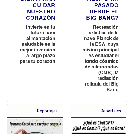
CUIDAR
PASADO
NUESTRO
DESDE EL
CORAZÓN
BIG BANG?
Invierte en tu
Recreación
futuro, una
artística de la
alimentación
nave Planck de
saludable es la
la ESA, cuya
mejor inversión
misión principal
a largo plazo
es estudiar el
para tu corazón
fondo cósmico
de microondas
(CMB), la
radiación
reliquia del Big
Bang
Reportajes
Reportajes