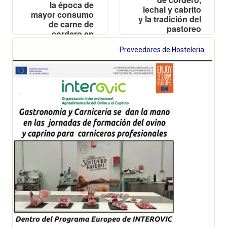
la época de
lechal y cabrito
mayor consumo
y la tradición del
de carne de
pastoreo
cordero en
integradas en la
España
imagen
Proveedores de Hosteleria
después de
premiada en la
Navidad
categoría de
alimentación