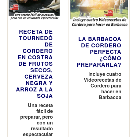
RECETA DE
TOURNEDÓ
LA BARBACOA
DE
DE CORDERO
CORDERO
PERFECTA
EN COSTRA
¿CÓMO
DE FRUTOS
PREPARARLA?
SECOS,
Incluye cuatro
CERVEZA
Vídeorecetas de
NEGRA Y
Cordero para
ARROZ A LA
hacer en
SOJA
Barbacoa
Una receta
fácil de
preparar, pero
con un
resultado
espectacular