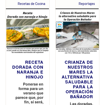
abiertas a todos
Recetas de Cocina
Reportajes
los usuarios
RECETA
CRIANZA DE
DORADA CON
NUESTROS
NARANJA E
MARES LA
HINOJO
ALTERNATIVA
SALUDABLE
Ponerse en
PARA LA
forma para un
OPERACIÓN
verano que
BAÑADOR
parece que, por
fin, sí será,
Las doradas,