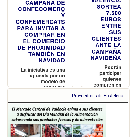
CAMPAÑA DE
SORTEA
CONFECOMERÇ
7.500
Y
EUROS
CONFEMERCATS
ENTRE
PARA INVITAR A
SUS
COMPRAR EN
CLIENTES
EL COMERCIO
ANTE LA
DE PROXIMIDAD
CAMPAÑA
TAMBIÉN EN
NAVIDEÑA
NAVIDAD
Podrán
La iniciativa es una
participar
apuesta por un
quienes
modelo de
compren en
consumo
los puestos
sostenible y
del Mercado
Proveedores de Hosteleria
atención
hasta el 6 de
personalizada a los
diciembre
clientes
optando a
una de las
150 tarjetas
regalo que
podrán