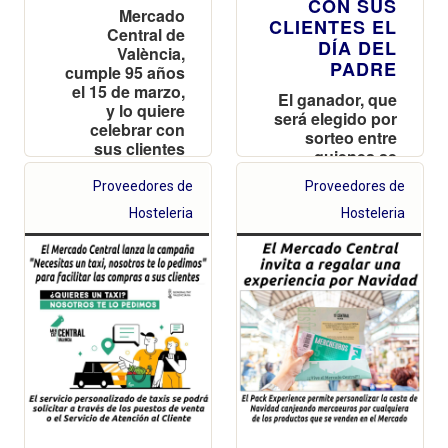
CON SUS
Mercado
CLIENTES EL
Central de
DÍA DEL
València,
PADRE
cumple 95 años
el 15 de marzo,
El ganador, que
y lo quiere
será elegido por
celebrar con
sorteo entre
sus clientes
quienes se
invitándoles a
fotografíen
participar en un
Proveedores de
Proveedores de
delante de la
interesante
lona de la
Hosteleria
Hosteleria
programa de
campaña y
actos hasta
suban la foto a
final de año
redes sociales,
obtendrá 100
mercaeuros
para comprar
en el Mercado