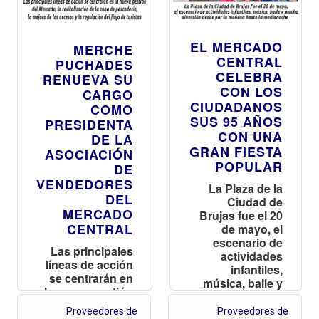
EL MERCADO
MERCHE
CENTRAL
PUCHADES
CELEBRA
RENUEVA SU
CON LOS
CARGO
CIUDADANOS
COMO
SUS 95 AÑOS
PRESIDENTA
CON UNA
DE LA
GRAN FIESTA
ASOCIACIÓN
POPULAR
DE
VENDEDORES
La Plaza de la
DEL
Ciudad de
MERCADO
Brujas fue el 20
CENTRAL
de mayo, el
escenario de
Las principales
actividades
líneas de acción
infantiles,
se centrarán en
música, baile y
la nueva gestión
mucha
del Mercado, la
diversión desde
Proveedores de
Proveedores de
revitalización de