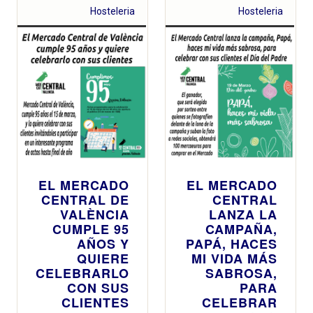
por la mañana
la zona de
Hosteleria
Hosteleria
hasta la
pescadería, la
medianoche
mejora de los
accesos y la
regulación del
flujo de turistas
EL MERCADO
EL MERCADO
CENTRAL DE
CENTRAL
VALÈNCIA
LANZA LA
CUMPLE 95
CAMPAÑA,
AÑOS Y
PAPÁ, HACES
QUIERE
MI VIDA MÁS
CELEBRARLO
SABROSA,
CON SUS
PARA
CLIENTES
CELEBRAR