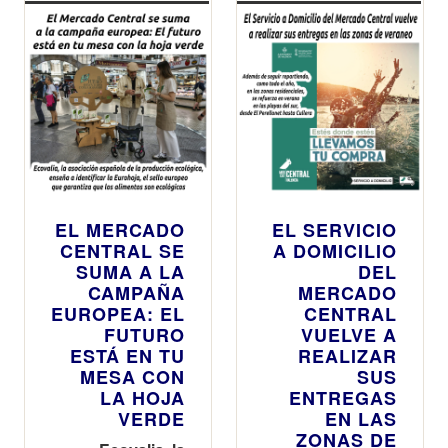
h y amplía
también su
horario esta
Nochebuena
y la víspera
de
Nochevieja y
Nochevieja
hasta las 16
h
EL MERCADO
EL SERVICIO
CENTRAL SE
A DOMICILIO
SUMA A LA
DEL
CAMPAÑA
MERCADO
EUROPEA: EL
CENTRAL
FUTURO
VUELVE A
ESTÁ EN TU
REALIZAR
MESA CON
SUS
LA HOJA
ENTREGAS
VERDE
EN LAS
ZONAS DE