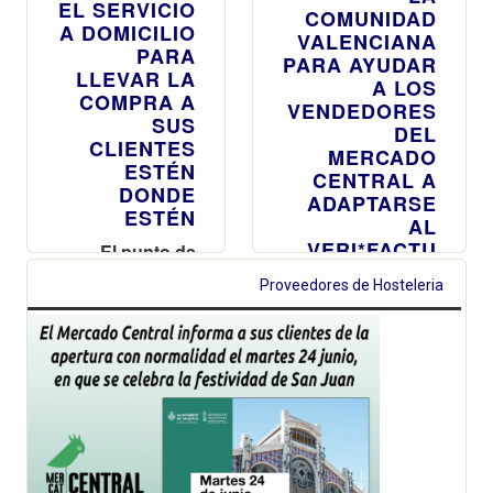
EL SERVICIO
COMUNIDAD
A DOMICILIO
VALENCIANA
PARA
PARA AYUDAR
LLEVAR LA
A LOS
COMPRA A
VENDEDORES
SUS
DEL
CLIENTES
MERCADO
ESTÉN
CENTRAL A
DONDE
ADAPTARSE
ESTÉN
AL
VERI*FACTU
El punto de
Atención al
Este nuevo de
Proveedores de Hosteleria
Cliente amplía
Sistema
su oferta de
Informático de
productos de
Facturación, que
merchandising
permitirá la
con abanicos,
verificación y
ventiladores y
envío
utensilios para
automatizado de
regalar,
las facturas a la
refrescarse y
Agencia
disfrutar de las
Tributaria, será