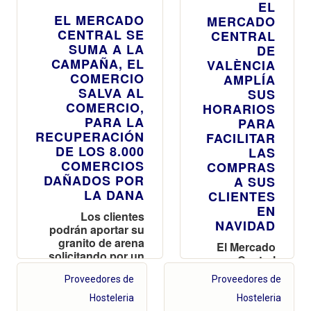
EL
EL MERCADO
MERCADO
CENTRAL SE
CENTRAL
SUMA A LA
DE
CAMPAÑA, EL
VALÈNCIA
COMERCIO
AMPLÍA
SALVA AL
SUS
COMERCIO,
HORARIOS
PARA LA
PARA
RECUPERACIÓN
FACILITAR
DE LOS 8.000
LAS
COMERCIOS
COMPRAS
DAÑADOS POR
A SUS
LA DANA
CLIENTES
EN
Los clientes
NAVIDAD
podrán aportar su
granito de arena
El Mercado
solicitando por un
Central
euro, la bolsa de la
permanecerá
Proveedores de
Proveedores de
DANA
abierto hoy
hasta las 19
Hosteleria
Hosteleria