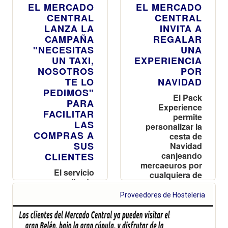
EL MERCADO
EL MERCADO
CENTRAL
CENTRAL
LANZA LA
INVITA A
CAMPAÑA
REGALAR
"NECESITAS
UNA
UN TAXI,
EXPERIENCIA
NOSOTROS
POR
TE LO
NAVIDAD
PEDIMOS"
El Pack
PARA
Experience
FACILITAR
permite
LAS
personalizar la
COMPRAS A
cesta de
SUS
Navidad
canjeando
CLIENTES
mercaeuros por
El servicio
cualquiera de
personalizado
los productos
de taxis se
que se venden
Proveedores de Hosteleria
podrá solicitar a
en el Mercado
través de los
puestos de