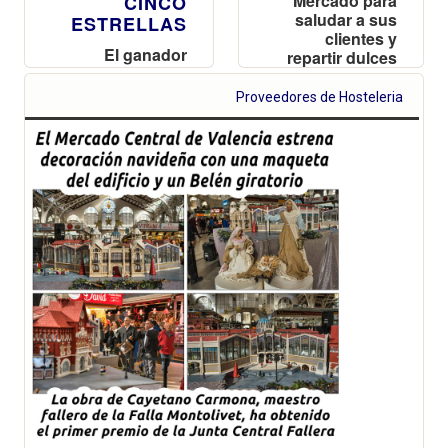
Mercado para
CINCO
saludar a sus
ESTRELLAS
clientes y
El ganador
repartir dulces
podrá disfrutar
a los niños
de una noche,
Proveedores de Hosteleria
Aires de
Romance, en el
Hotel Las
Arenas de
València