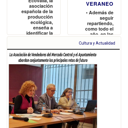
Ecovalia, la
VERANEO
asociación
española de la
• Además de
producción
seguir
ecológica,
repartiendo,
enseña a
como todo el
identificar la
año, en las
Eurohoja, el
zonas
sello europeo
Cultura y Actualidad
residenciales,
que garantiza
se refuerza en
que los
verano en las
alimentos son
playas del sur,
ecológicos
desde El
Perellonet hasta
Cullera