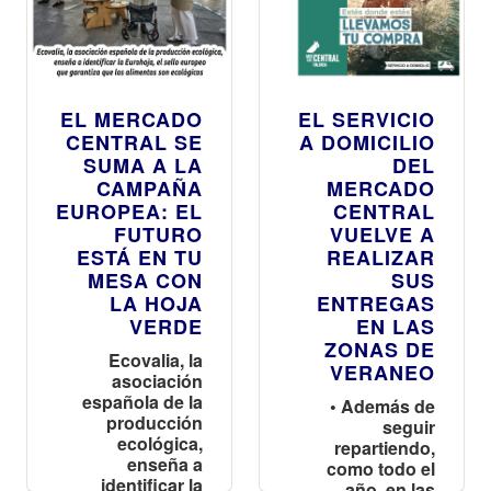
Nochevieja
hasta las 16
h
EL MERCADO
EL SERVICIO
CENTRAL SE
A DOMICILIO
SUMA A LA
DEL
CAMPAÑA
MERCADO
EUROPEA: EL
CENTRAL
FUTURO
VUELVE A
ESTÁ EN TU
REALIZAR
MESA CON
SUS
LA HOJA
ENTREGAS
VERDE
EN LAS
ZONAS DE
Ecovalia, la
VERANEO
asociación
española de la
• Además de
producción
seguir
ecológica,
repartiendo,
enseña a
como todo el
identificar la
año, en las