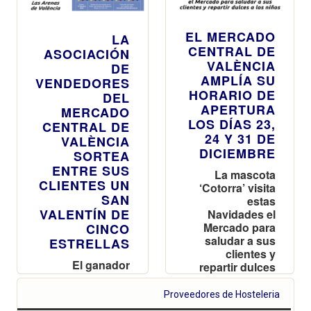
EL MERCADO
LA
CENTRAL DE
ASOCIACIÓN
VALÈNCIA
DE
AMPLÍA SU
VENDEDORES
HORARIO DE
DEL
APERTURA
MERCADO
LOS DÍAS 23,
CENTRAL DE
24 Y 31 DE
VALÈNCIA
DICIEMBRE
SORTEA
ENTRE SUS
La mascota
CLIENTES UN
‘Cotorra’ visita
SAN
estas
VALENTÍN DE
Navidades el
Mercado para
CINCO
saludar a sus
ESTRELLAS
clientes y
El ganador
repartir dulces
podrá disfrutar
a los niños
de una noche,
Proveedores de Hosteleria
Aires de