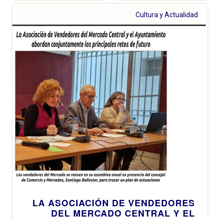
Eurohoja, el
zonas
sello europeo
Cultura y Actualidad
residenciales,
que garantiza
se refuerza en
que los
verano en las
alimentos son
playas del sur,
ecológicos
desde El
Perellonet hasta
Cullera
LA ASOCIACIÓN DE VENDEDORES
DEL MERCADO CENTRAL Y EL