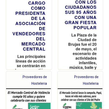
CON LOS
CARGO
CIUDADANOS
COMO
SUS 95 AÑOS
PRESIDENTA
CON UNA
DE LA
GRAN FIESTA
ASOCIACIÓN
POPULAR
DE
VENDEDORES
La Plaza de la
DEL
Ciudad de
MERCADO
Brujas fue el 20
CENTRAL
de mayo, el
escenario de
Las principales
actividades
líneas de acción
infantiles,
se centrarán en
música, baile y
la nueva gestión
mucha
del Mercado, la
diversión desde
Proveedores de
Proveedores de
revitalización de
por la mañana
la zona de
Hosteleria
Hosteleria
hasta la
pescadería, la
medianoche
mejora de los
accesos y la
regulación del
flujo de turistas