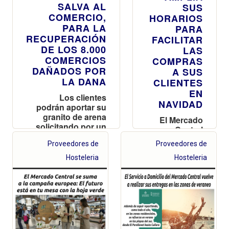
SALVA AL
SUS
COMERCIO,
HORARIOS
PARA LA
PARA
RECUPERACIÓN
FACILITAR
DE LOS 8.000
LAS
COMERCIOS
COMPRAS
DAÑADOS POR
A SUS
LA DANA
CLIENTES
EN
Los clientes
NAVIDAD
podrán aportar su
granito de arena
El Mercado
solicitando por un
Central
euro, la bolsa de la
permanecerá
Proveedores de
Proveedores de
DANA
abierto hoy
hasta las 19
Hosteleria
Hosteleria
h y amplía
también su
horario esta
Nochebuena
y la víspera
de
Nochevieja y