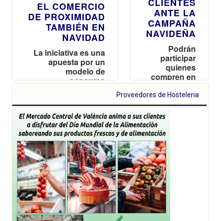
CLIENTES
EL COMERCIO
ANTE LA
DE PROXIMIDAD
CAMPAÑA
TAMBIÉN EN
NAVIDEÑA
NAVIDAD
Podrán
La iniciativa es una
participar
apuesta por un
quienes
modelo de
compren en
consumo
los puestos
sostenible y
del Mercado
Proveedores de Hosteleria
atención
hasta el 6 de
personalizada a los
diciembre
clientes
optando a
una de las
150 tarjetas
regalo que
podrán
utilizar hasta
el 31 de
enero