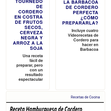
TOURNEDÓ
LA BARBACOA
DE
DE CORDERO
CORDERO
PERFECTA
EN COSTRA
¿CÓMO
DE FRUTOS
PREPARARLA?
SECOS,
Incluye cuatro
CERVEZA
Vídeorecetas de
NEGRA Y
Cordero para
ARROZ A LA
hacer en
SOJA
Barbacoa
Una receta
fácil de
preparar, pero
con un
resultado
espectacular
Recetas de Cocina