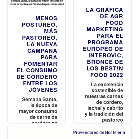
LA GRÁFICA
DE AGR
MENOS
FOOD
POSTUREO,
MARKETING
MÁS
PARA EL
PASTOREO,
PROGRAMA
LA NUEVA
EUROPEO DE
CAMPAÑA
INTEROVIC,
PARA
BRONCE DE
FOMENTAR
LOS BEST!N
EL CONSUMO
FOOD 2022
DE CORDERO
ENTRE LOS
La excelencia
JÓVENES
sostenible de
nuestras carnes
Semana Santa,
de cordero,
la época de
lechal y cabrito
mayor consumo
y la tradición del
de carne de
pastoreo
cordero en
integradas en la
España
imagen
Proveedores de Hosteleria
después de
premiada en la