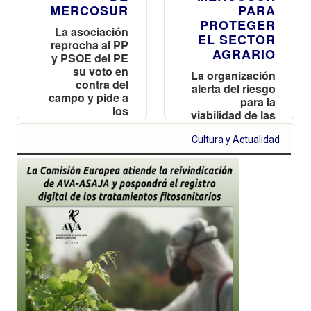
MERCOSUR
PARA
PROTEGER
La asociación
EL SECTOR
reprocha al PP
AGRARIO
y PSOE del PE
su voto en
La organización
contra del
alerta del riesgo
campo y pide a
para la
los
viabilidad de las
ayuntamientos
explotaciones
que aprueben
valencianas y
Cultura y Actualidad
una moción
reclama
para proteger a
reciprocidad
los productores
frente a las
importaciones
de terceros
países