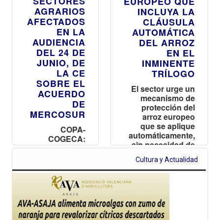
SECTORES
EUROPEO QUE
AGRARIOS
INCLUYA LA
AFECTADOS
CLÁUSULA
EN LA
AUTOMÁTICA
AUDIENCIA
DEL ARROZ
DEL 24 DE
EN EL
JUNIO, DE
INMINENTE
LA CE
TRÍLOGO
SOBRE EL
El sector urge un
ACUERDO
mecanismo de
DE
protección del
MERCOSUR
arroz europeo
que se aplique
COPA-
automáticamente,
COGECA:
sin necesidad de
“Esta
más trámites,
ausencia no
Cultura y Actualidad
cuando los
es casual y
volúmenes de
refleja una
importación
reticencia
superen un
deliberada a
umbral de
enfrentarse a
referencia
las realidades
preestablecido