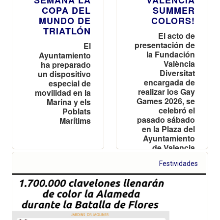
SEMANA LA
VALÈNCIA
COPA DEL
SUMMER
MUNDO DE
COLORS!
TRIATLÓN
El acto de
presentación de
El
la Fundación
Ayuntamiento
València
ha preparado
Diversitat
un dispositivo
encargada de
especial de
realizar los Gay
movilidad en la
Games 2026, se
Marina y els
celebró el
Poblats
pasado sábado
Marítims
en la Plaza del
Ayuntamiento
de Valencia
Festividades