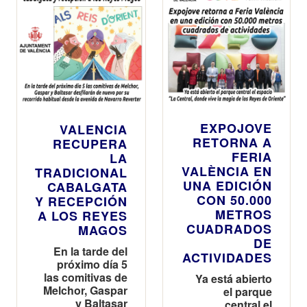
EXPOJOVE
VALENCIA
RETORNA A
RECUPERA
FERIA
LA
VALÈNCIA EN
TRADICIONAL
UNA EDICIÓN
CABALGATA
CON 50.000
Y RECEPCIÓN
METROS
A LOS REYES
CUADRADOS
MAGOS
DE
En la tarde del
ACTIVIDADES
próximo día 5
las comitivas de
Ya está abierto
Melchor, Gaspar
el parque
y Baltasar
central el