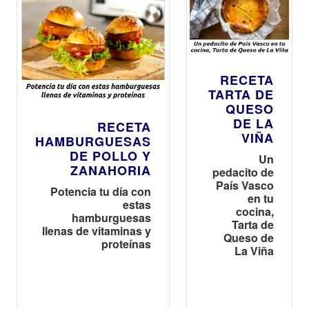
RECETA
TARTA DE
QUESO
DE LA
RECETA
VIÑA
HAMBURGUESAS
DE POLLO Y
Un
ZANAHORIA
pedacito de
País Vasco
Potencia tu día con
en tu
estas
cocina,
hamburguesas
Tarta de
llenas de vitaminas y
Queso de
proteínas
La Viña