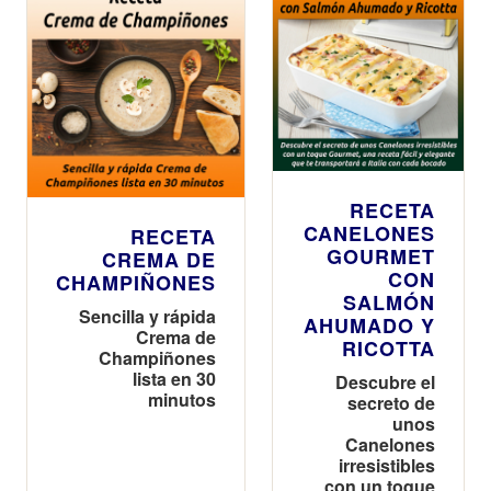
RECETA
CANELONES
RECETA
GOURMET
CREMA DE
CON
CHAMPIÑONES
SALMÓN
Sencilla y rápida
AHUMADO Y
Crema de
RICOTTA
Champiñones
lista en 30
Descubre el
minutos
secreto de
unos
Canelones
irresistibles
con un toque