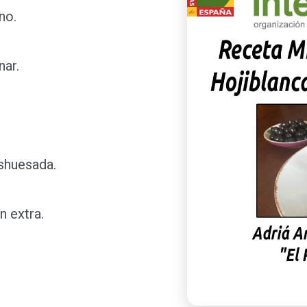
no.
nar.
shuesada.
n extra.