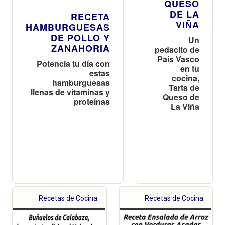
QUESO
DE LA
RECETA
VIÑA
HAMBURGUESAS
DE POLLO Y
Un
ZANAHORIA
pedacito de
País Vasco
Potencia tu día con
en tu
estas
cocina,
hamburguesas
Tarta de
llenas de vitaminas y
Queso de
proteínas
La Viña
Recetas de Cocina
Recetas de Cocina