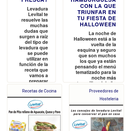
CON LA QUE
Levadura
TRIUNFAR EN
Levital te
TU FIESTA DE
resuelve las
HALLOWEEN
muchas
dudas que
La noche de
surgen a raíz
Halloween está a la
del tipo de
vuelta de la
levadura que
esquina y seguro
se puede
que son muchos
utilizar en
los que ya están
función de la
pensando el menú
receta que
tematizado para la
vamos a
noche más
preparar
terrorífica del año
Recetas de Cocina
Proveedores de
Hosteleria