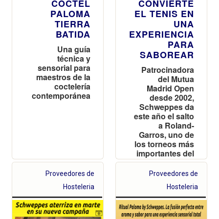
CÓCTEL
CONVIERTE
PALOMA
EL TENIS EN
TIERRA
UNA
BATIDA
EXPERIENCIA
PARA
Una guía
SABOREAR
técnica y
sensorial para
Patrocinadora
maestros de la
del Mutua
coctelería
Madrid Open
contemporánea
desde 2002,
Schweppes da
este año el salto
a Roland-
Garros, uno de
los torneos más
importantes del
mundo
Proveedores de
Proveedores de
Hosteleria
Hosteleria