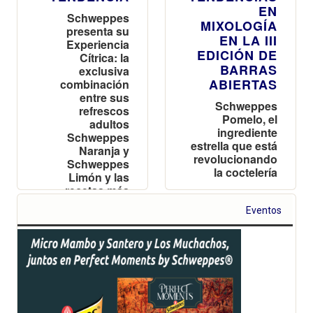
EN
Schweppes
MIXOLOGÍA
presenta su
EN LA III
Experiencia
EDICIÓN DE
Cítrica: la
BARRAS
exclusiva
ABIERTAS
combinación
entre sus
Schweppes
refrescos
Pomelo, el
adultos
ingrediente
Schweppes
estrella que está
Naranja y
revolucionando
Schweppes
la coctelería
Limón y las
recetas más
saludables de
Eventos
Lucía Grávalos