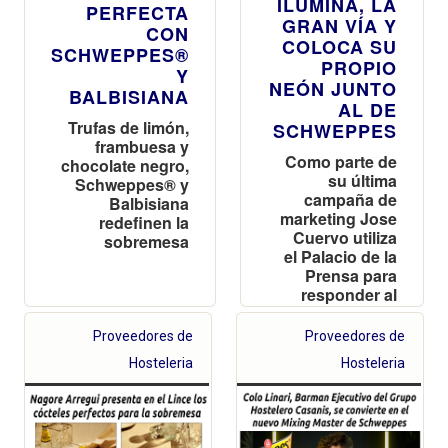
ILUMINA, LA
PERFECTA
GRAN VÍA Y
CON
COLOCA SU
SCHWEPPES®
PROPIO
Y
NEÓN JUNTO
BALBISIANA
AL DE
Trufas de limón,
SCHWEPPES
frambuesa y
Como parte de
chocolate negro,
su última
Schweppes® y
campaña de
Balbisiana
marketing Jose
redefinen la
Cuervo utiliza
sobremesa
el Palacio de la
Prensa para
responder al
mítico neón de
Schweppes de
Proveedores de
Proveedores de
Callao en un
Hosteleria
Hosteleria
nuevo OOH
digital