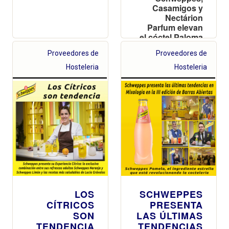
Casamigos y
Nectárion
Parfum elevan
el cóctel Paloma
a través de un
Proveedores de
Proveedores de
maridaje de
aromas y
Hosteleria
Hosteleria
sabores
LOS
SCHWEPPES
CÍTRICOS
PRESENTA
SON
LAS ÚLTIMAS
TENDENCIA
TENDENCIAS