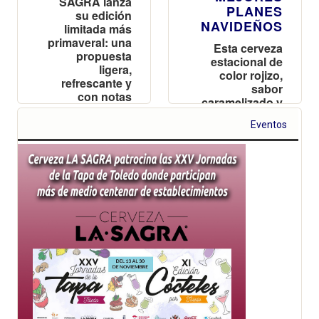
SAGRA lanza
PLANES
su edición
NAVIDEÑOS
limitada más
primaveral: una
Esta cerveza
propuesta
estacional de
ligera,
color rojizo,
refrescante y
sabor
con notas
caramelizado y
cítricas y
aroma dulzón
tropicales
Eventos
se presenta
como la
propuesta
perfecta para
los meses más
fríos del año.