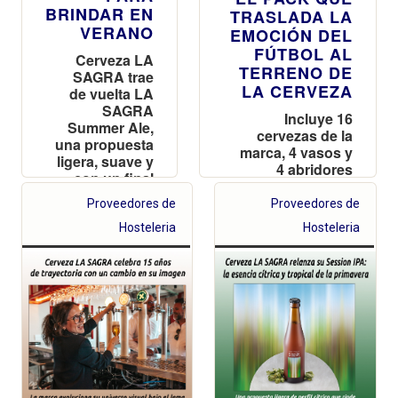
BRINDAR EN
TRASLADA LA
VERANO
EMOCIÓN DEL
FÚTBOL AL
Cerveza LA
TERRENO DE
SAGRA trae
LA CERVEZA
de vuelta LA
SAGRA
Incluye 16
Summer Ale,
cervezas de la
una propuesta
marca, 4 vasos y
ligera, suave y
4 abridores
con un final
personalizados,
fresco para
todo lo necesario
Proveedores de
Proveedores de
acompañar
para vivir un
los momentos
Hosteleria
Hosteleria
torneo cervecero
de disfrute al
en casa. Ya está
aire libre
disponible en
Amazon