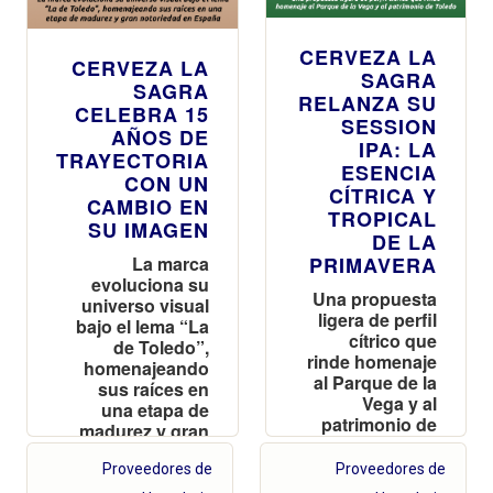
CERVEZA LA
CERVEZA LA
SAGRA
SAGRA
RELANZA SU
CELEBRA 15
SESSION
AÑOS DE
IPA: LA
TRAYECTORIA
ESENCIA
CON UN
CÍTRICA Y
CAMBIO EN
TROPICAL
SU IMAGEN
DE LA
La marca
PRIMAVERA
evoluciona su
Una propuesta
universo visual
ligera de perfil
bajo el lema “La
cítrico que
de Toledo”,
rinde homenaje
homenajeando
al Parque de la
sus raíces en
Vega y al
una etapa de
patrimonio de
madurez y gran
Toledo
notoriedad en
Proveedores de
España
Proveedores de