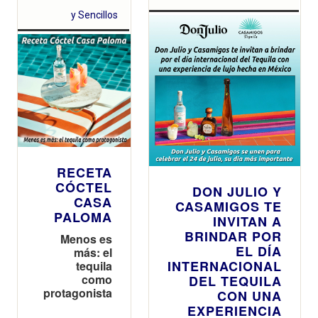
la cultura con un
acuerdo de tres
y Sencillos
años como
Official Partner
del nuevo
recinto
valenciano
RECETA
CÓCTEL
DON JULIO Y
CASA
CASAMIGOS TE
PALOMA
INVITAN A
BRINDAR POR
Menos es
EL DÍA
más: el
INTERNACIONAL
tequila
como
DEL TEQUILA
protagonista
CON UNA
EXPERIENCIA