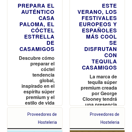
PREPARA EL
ESTE
AUTÉNTICO
VERANO, LOS
CASA
FESTIVALES
PALOMA, EL
EUROPEOS Y
CÓCTEL
ESPAÑOLES
ESTRELLA
MÁS COOL
DE
SE
CASAMIGOS
DISFRUTAN
CON
Descubre cómo
TEQUILA
preparar el
CASAMIGOS
cóctel
tendencia
La marca de
global,
tequila súper
inspirado en el
premium creada
espíritu súper
por George
premium y el
Clooney tendrá
estilo de vida
una presencia
relajado de
única en los
Casamigos, la
Proveedores de
Proveedores de
escenarios
marca creada
musicales más
Hosteleria
Hosteleria
por George
emblemáticos
Clooney y sus