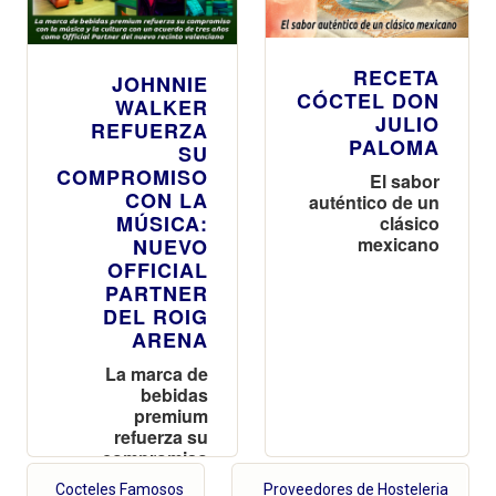
RECETA
JOHNNIE
CÓCTEL DON
WALKER
JULIO
REFUERZA
PALOMA
SU
COMPROMISO
El sabor
CON LA
auténtico de un
MÚSICA:
clásico
mexicano
NUEVO
OFFICIAL
PARTNER
DEL ROIG
ARENA
La marca de
bebidas
premium
refuerza su
compromiso
con la música y
Cocteles Famosos
Proveedores de Hosteleria