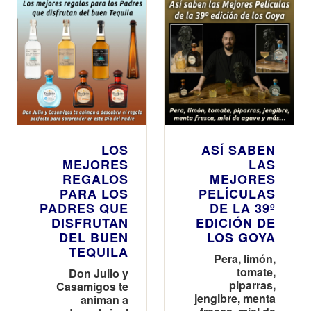
del verano
amigos
LOS
ASÍ SABEN
MEJORES
LAS
REGALOS
MEJORES
PARA LOS
PELÍCULAS
PADRES QUE
DE LA 39º
DISFRUTAN
EDICIÓN DE
DEL BUEN
LOS GOYA
TEQUILA
Pera, limón,
tomate,
Don Julio y
piparras,
Casamigos te
jengibre, menta
animan a