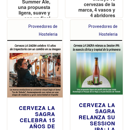
Summer Ale,
cervezas de la
una propuesta
marca, 4 vasos y
ligera, suave y
4 abridores
con un final
personalizados,
fresco para
todo lo necesario
Proveedores de
Proveedores de
acompañar
para vivir un
los momentos
Hosteleria
Hosteleria
torneo cervecero
de disfrute al
en casa. Ya está
aire libre
disponible en
Amazon
CERVEZA LA
CERVEZA LA
SAGRA
SAGRA
RELANZA SU
CELEBRA 15
SESSION
AÑOS DE
IPA: LA