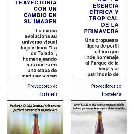
TRAYECTORIA
ESENCIA
CON UN
CÍTRICA Y
CAMBIO EN
TROPICAL
SU IMAGEN
DE LA
La marca
PRIMAVERA
evoluciona su
Una propuesta
universo visual
ligera de perfil
bajo el lema “La
cítrico que
de Toledo”,
rinde homenaje
homenajeando
al Parque de la
sus raíces en
Vega y al
una etapa de
patrimonio de
madurez y gran
Toledo
notoriedad en
Proveedores de
España
Proveedores de
Hosteleria
Hosteleria