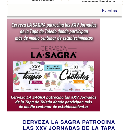
caramelizado y
cítricas y
aroma dulzón
tropicales
Eventos
se presenta
como la
propuesta
perfecta para
los meses más
fríos del año.
CERVEZA LA SAGRA PATROCINA
LAS XXV JORNADAS DE LA TAPA