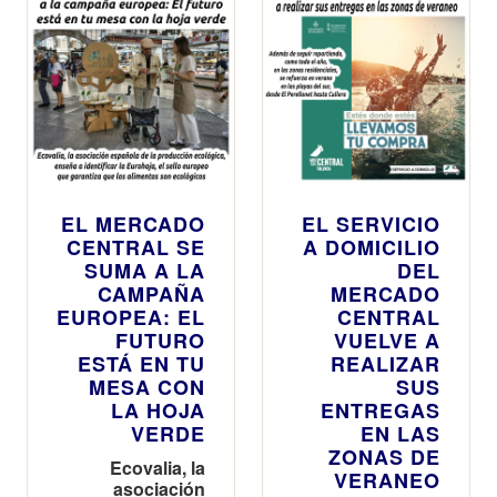
horario esta
Nochebuena
y la víspera
de
Nochevieja y
Nochevieja
hasta las 16
h
EL MERCADO
EL SERVICIO
CENTRAL SE
A DOMICILIO
SUMA A LA
DEL
CAMPAÑA
MERCADO
EUROPEA: EL
CENTRAL
FUTURO
VUELVE A
ESTÁ EN TU
REALIZAR
MESA CON
SUS
LA HOJA
ENTREGAS
VERDE
EN LAS
ZONAS DE
Ecovalia, la
VERANEO
asociación