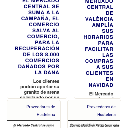
EL MERCADO
MERCADO
CENTRAL SE
CENTRAL
SUMA A LA
DE
CAMPAÑA, EL
VALÈNCIA
COMERCIO
AMPLÍA
SALVA AL
SUS
COMERCIO,
HORARIOS
PARA LA
PARA
RECUPERACIÓN
FACILITAR
DE LOS 8.000
LAS
COMERCIOS
COMPRAS
DAÑADOS POR
A SUS
LA DANA
CLIENTES
EN
Los clientes
NAVIDAD
podrán aportar su
granito de arena
El Mercado
solicitando por un
Central
euro, la bolsa de la
permanecerá
Proveedores de
Proveedores de
DANA
abierto hoy
hasta las 19
Hosteleria
Hosteleria
h y amplía
también su