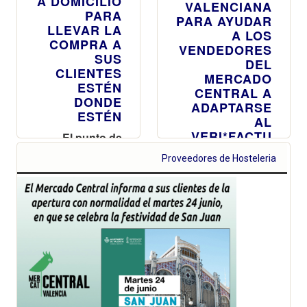
A DOMICILIO
VALENCIANA
PARA
PARA AYUDAR
LLEVAR LA
A LOS
COMPRA A
VENDEDORES
SUS
DEL
CLIENTES
MERCADO
ESTÉN
CENTRAL A
DONDE
ADAPTARSE
ESTÉN
AL
VERI*FACTU
El punto de
Atención al
Este nuevo de
Proveedores de Hosteleria
Cliente amplía
Sistema
su oferta de
Informático de
productos de
Facturación, que
merchandising
permitirá la
con abanicos,
verificación y
ventiladores y
envío
utensilios para
automatizado de
regalar,
las facturas a la
refrescarse y
Agencia
disfrutar de las
Tributaria, será
comidas al aire
obligatorio a
libre