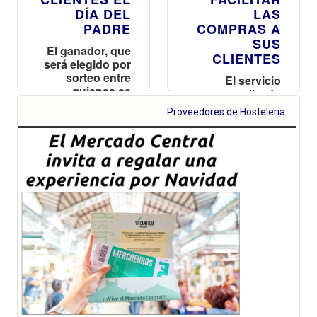
DÍA DEL
LAS
PADRE
COMPRAS A
SUS
El ganador, que
CLIENTES
será elegido por
sorteo entre
El servicio
quienes se
personalizado
fotografíen
de taxis se
Proveedores de Hosteleria
delante de la
podrá solicitar a
lona de la
través de los
campaña y
puestos de
suban la foto a
venta o el
redes sociales,
Servicio de
obtendrá 100
Atención al
mercaeuros
Cliente
para comprar
en el Mercado