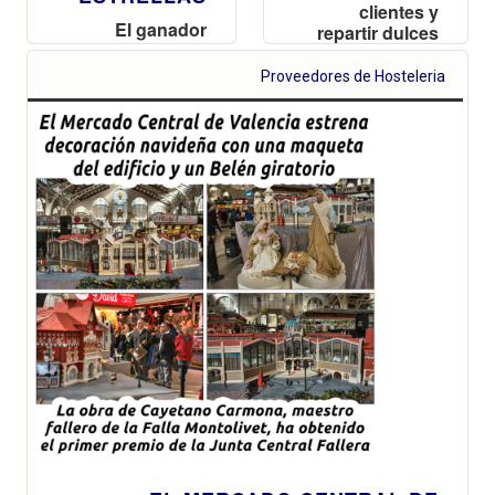
clientes y
El ganador
repartir dulces
podrá disfrutar
a los niños
de una noche,
Proveedores de Hosteleria
Aires de
Romance, en el
Hotel Las
Arenas de
València