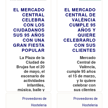
EL MERCADO
EL MERCADO
CENTRAL
CENTRAL DE
CELEBRA
VALÈNCIA
CON LOS
CUMPLE 95
CIUDADANOS
AÑOS Y
SUS 95 AÑOS
QUIERE
CON UNA
CELEBRARLO
GRAN FIESTA
CON SUS
POPULAR
CLIENTES
La Plaza de la
Mercado
Ciudad de
Central de
Brujas fue el 20
València,
de mayo, el
cumple 95 años
escenario de
el 15 de marzo,
actividades
y lo quiere
infantiles,
celebrar con
música, baile y
sus clientes
mucha
invitándoles a
diversión desde
participar en un
Proveedores de
Proveedores de
por la mañana
interesante
Hosteleria
Hosteleria
hasta la
programa de