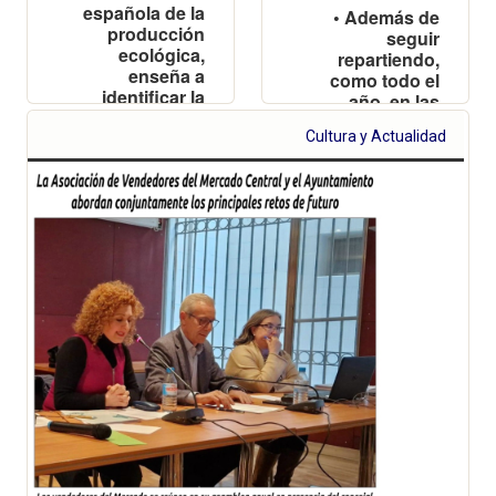
española de la
• Además de
producción
seguir
ecológica,
repartiendo,
enseña a
como todo el
identificar la
año, en las
Eurohoja, el
zonas
sello europeo
Cultura y Actualidad
residenciales,
que garantiza
se refuerza en
que los
verano en las
alimentos son
playas del sur,
ecológicos
desde El
Perellonet hasta
Cullera