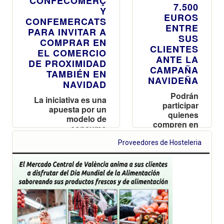
CONFECOMERÇ
7.500
Y
EUROS
CONFEMERCATS
ENTRE
PARA INVITAR A
SUS
COMPRAR EN
CLIENTES
EL COMERCIO
ANTE LA
DE PROXIMIDAD
CAMPAÑA
TAMBIÉN EN
NAVIDEÑA
NAVIDAD
Podrán
La iniciativa es una
participar
apuesta por un
quienes
modelo de
compren en
consumo
los puestos
sostenible y
del Mercado
Proveedores de Hosteleria
atención
hasta el 6 de
personalizada a los
diciembre
clientes
optando a
una de las
150 tarjetas
regalo que
podrán
utilizar hasta