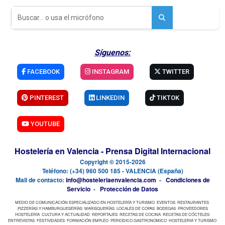
Síguenos:
FACEBOOK
INSTAGRAM
TWITTER
PINTEREST
LINKEDIN
TIKTOK
YOUTUBE
Hostelería en Valencia - Prensa Digital Internacional
Copyright © 2015-2026
Teléfono: (+34) 960 500 185 - VALENCIA (España)
Mail de contacto:
info@hosteleriaenvalencia.com
-
Condiciones de
Servicio
-
Protección de Datos
MEDIO DE COMUNICACIÓN ESPECIALIZADO EN HOSTELERÍA Y TURISMO
EVENTOS
RESTAURANTES
PIZZERÍAS Y HAMBURGUESERÍAS
MARISQUERÍAS
LOCALES DE COPAS
BODEGAS
PROVEEDORES
HOSTELERÍA
CULTURA Y ACTUALIDAD
REPORTAJES
RECETAS DE COCINA
RECETAS DE CÓCTELES
ENTREVISTAS
FESTIVIDADES
FORMACIÓN EMPLEO
PERIODICO GASTRONOMICO
HOSTELERIA Y TURISMO