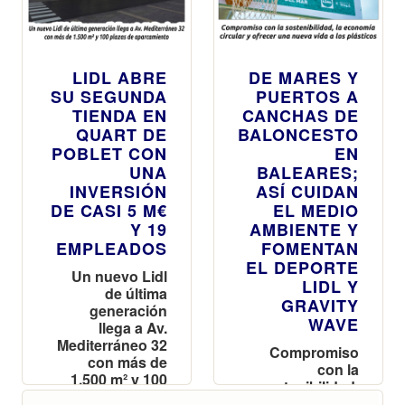
LIDL ABRE
DE MARES Y
SU SEGUNDA
PUERTOS A
TIENDA EN
CANCHAS DE
QUART DE
BALONCESTO
POBLET CON
EN
UNA
BALEARES;
INVERSIÓN
ASÍ CUIDAN
DE CASI 5 M€
EL MEDIO
Y 19
AMBIENTE Y
EMPLEADOS
FOMENTAN
EL DEPORTE
Un nuevo Lidl
LIDL Y
de última
GRAVITY
generación
WAVE
llega a Av.
Mediterráneo 32
Compromiso
con más de
con la
1.500 m² y 100
sostenibilidad,
plazas de
la economía