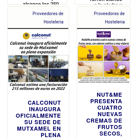
alcance los 250
a la piedra y
millones de
Turrón de
Proveedores de
Proveedores de
euros
mazapán con
chocolate
Hosteleria
Hosteleria
blanco y toque
a la naranja
NUT&ME
PRESENTA
CALCONUT
CUATRO
INAUGURA
NUEVAS
OFICIALMENTE
CREMAS DE
SU SEDE DE
FRUTOS
MUTXAMEL EN
SECOS,
PLENA