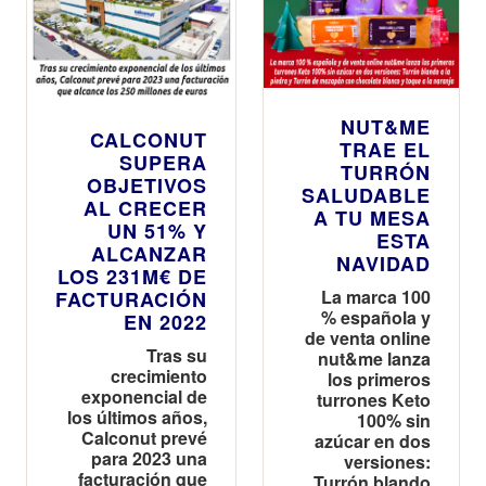
NUT&ME
CALCONUT
TRAE EL
SUPERA
TURRÓN
OBJETIVOS
SALUDABLE
AL CRECER
A TU MESA
UN 51% Y
ESTA
ALCANZAR
NAVIDAD
LOS 231M€ DE
La marca 100
FACTURACIÓN
% española y
EN 2022
de venta online
Tras su
nut&me lanza
crecimiento
los primeros
exponencial de
turrones Keto
los últimos años,
100% sin
Calconut prevé
azúcar en dos
para 2023 una
versiones:
facturación que
Turrón blando