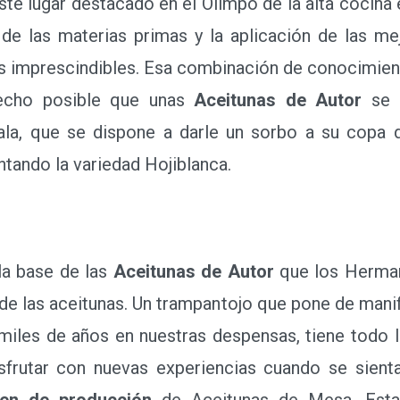
e lugar destacado en el Olimpo de la alta cocina 
de las materias primas y la aplicación de las me
 imprescindibles. Esa combinación de conocimiento
hecho posible que unas
Aceitunas de Autor
se c
sala, que se dispone a darle un sorbo a su copa 
ando la variedad Hojiblanca.
a base de las
Aceitunas de Autor
que los Herman
de las aceitunas. Un trampantojo que pone de manif
a miles de años en nuestras despensas, tiene todo 
isfrutar con nuevas experiencias cuando se sien
men de producción
de Aceitunas de Mesa. Esta