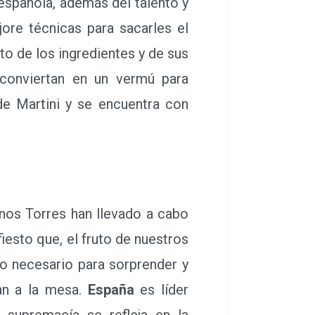
española, además del talento y
jore técnicas para sacarles el
 de los ingredientes y de sus
onviertan en un vermú para
de Martini y se encuentra con
os Torres han llevado a cabo
iesto que, el fruto de nuestros
lo necesario para sorprender y
tan a la mesa.
España
es líder
 supremacía se refleja en la