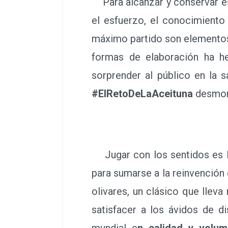
Para alcanzar y conservar est
el esfuerzo, el conocimiento 
máximo partido son elementos
formas de elaboración ha 
sorprender al público en la 
#ElRetoDeLaAceituna
desmont
Jugar con los sentidos es l
para sumarse a la reinvención 
olivares, un clásico que llev
satisfacer a los ávidos de d
mundial e
n calidad y volu