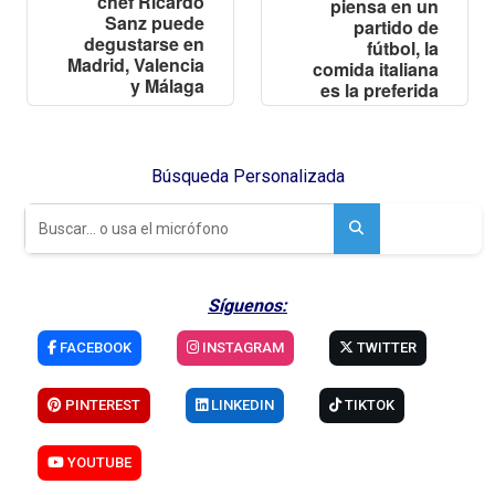
chef Ricardo
piensa en un
Sanz puede
partido de
degustarse en
fútbol, la
Madrid, Valencia
comida italiana
y Málaga
es la preferida
para los
españoles en
caso de ganar
(28,5%) y
Búsqueda Personalizada
también de
derrota (19,8%)
Síguenos:
FACEBOOK
INSTAGRAM
TWITTER
PINTEREST
LINKEDIN
TIKTOK
YOUTUBE