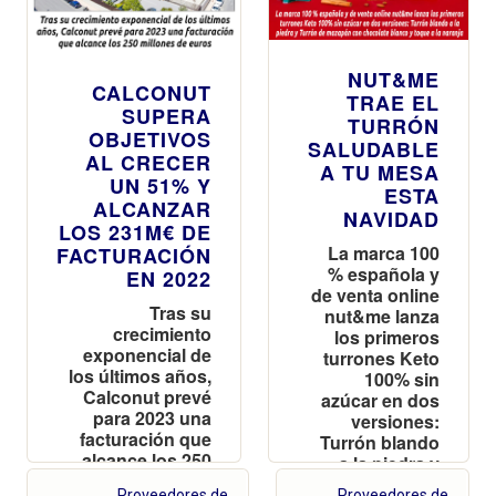
NUT&ME
CALCONUT
TRAE EL
SUPERA
TURRÓN
OBJETIVOS
SALUDABLE
AL CRECER
A TU MESA
UN 51% Y
ESTA
ALCANZAR
NAVIDAD
LOS 231M€ DE
La marca 100
FACTURACIÓN
% española y
EN 2022
de venta online
Tras su
nut&me lanza
crecimiento
los primeros
exponencial de
turrones Keto
los últimos años,
100% sin
Calconut prevé
azúcar en dos
para 2023 una
versiones:
facturación que
Turrón blando
alcance los 250
a la piedra y
millones de
Turrón de
Proveedores de
Proveedores de