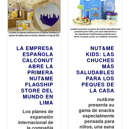
energéticas y
deliciosas, son
ideales para
cuidarse sin
renunciar al
máximo sabor
LA EMPRESA
NUT&ME
ESPAÑOLA
KIDS: LAS
CALCONUT
CHUCHES
ABRE LA
MÁS
PRIMERA
SALUDABLES
NUT&ME
PARA LOS
FLAGSHIP
PEQUES DE
STORE DEL
LA CASA
MUNDO EN
nut&me
LIMA
presenta su
gama de snacks
Los planes de
especialmente
expansión
pensada para
internacional de
niños, una sana
la compañía