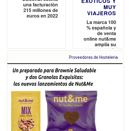
EXÓTICOS Y
una facturación
MUY
215 millones de
VIAJEROS
euros en 2022
La marca 100
% española y
de venta
online nut&me
amplía su
gama de
cremas de
Proveedores de Hosteleria
frutos secos
con cuatro
nuevas
variedades:
Cinnamon
Roll, Coconut
Tropical,
Golden Milk y
Cocoa
Almond
Crunchy