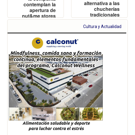
alternativa a las
contemplan la
chucherías
apertura de
tradicionales
nut&me stores
perfecta para
en Francia y
llevar al paseo y
Alemania a lo
Cultura y Actualidad
picar en
largo de 2022
cualquier
momento