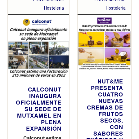
euros
mazapán con
chocolate
Hosteleria
Hosteleria
blanco y toque
a la naranja
NUT&ME
PRESENTA
CALCONUT
CUATRO
INAUGURA
NUEVAS
OFICIALMENTE
CREMAS DE
SU SEDE DE
FRUTOS
MUTXAMEL EN
SECOS,
PLENA
CON
EXPANSIÓN
SABORES
Calconut estima