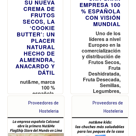
SU NUEVA
EMPRESA 100
CREMA DE
% ESPAÑOLA
FRUTOS
CON VISIÓN
SECOS, LA
MUNDIAL
‘COOKIE
Uno de los
BUTTER’: UN
líderes a nivel
PLACER
Europeo en la
NATURAL
comercialización
HECHO DE
y distribución de
ALMENDRA,
Frutos Secos,
ANACARDO Y
Fruta
DÁTIL
Deshidratada,
Fruta Desecada,
nut&me, marca
Semillas,
100 %
Legumbres,
española,
Especias,
amplía la gama
Superalimentos,
Proveedores de
Proveedores de
de cremas de
Harinas y
frutos secos
Hosteleria
Hosteleria
Cremas
disponible a
través de su
página web:
veganas,