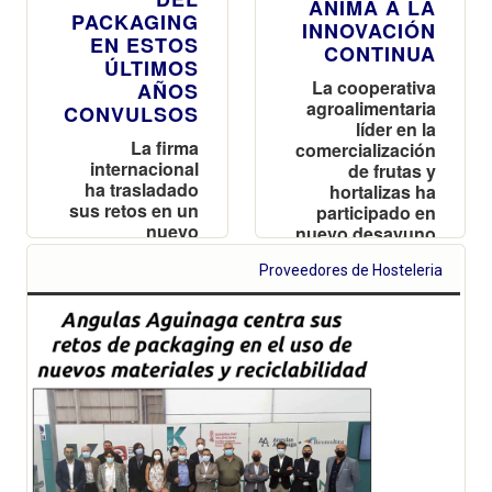
ANIMA A LA
PACKAGING
INNOVACIÓN
EN ESTOS
CONTINUA
ÚLTIMOS
La cooperativa
AÑOS
agroalimentaria
CONVULSOS
líder en la
La firma
comercialización
internacional
de frutas y
ha trasladado
hortalizas ha
sus retos en un
participado en
nuevo
nuevo desayuno
desayuno del
del Cluster de
Cluster de
Proveedores de Hosteleria
Innovación en
Innovación en
Envase y
Envase y
Embala
Embalaje