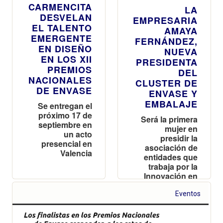
CARMENCITA
LA
DESVELAN
EMPRESARIA
EL TALENTO
AMAYA
EMERGENTE
FERNÁNDEZ,
EN DISEÑO
NUEVA
EN LOS XII
PRESIDENTA
PREMIOS
DEL
NACIONALES
CLUSTER DE
DE ENVASE
ENVASE Y
EMBALAJE
Se entregan el
próximo 17 de
Será la primera
septiembre en
mujer en
un acto
presidir la
presencial en
asociación de
Valencia
entidades que
trabaja por la
Innovación en
el sector del
packaging
Eventos