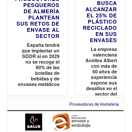
BUSCA
PESQUEROS
ALCANZAR
DE ALMERÍA
EL 25% DE
PLANTEAN
PLÁSTICO
SUS RETOS DE
RECICLADO
ENVASE AL
EN SUS
SECTOR
ENVASES
España tendrá
La empresa
que implantar un
valenciana
SDDR si en 2029
Aceites Albert
no se recoge el
con más de
90% de las
60 años de
botellas de
experiencia
bebidas y de
expone sus
envases metálicos
desafíos en el
sector del
envase
Proveedores de Hosteleria