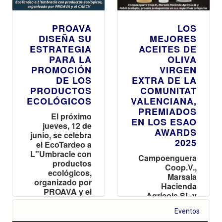
PROAVA
LOS
DISEÑA SU
MEJORES
ESTRATEGIA
ACEITES DE
PARA LA
OLIVA
PROMOCIÓN
VIRGEN
DE LOS
EXTRA DE LA
PRODUCTOS
COMUNITAT
ECOLÓGICOS
VALENCIANA,
PREMIADOS
El próximo
EN LOS ESAO
jueves, 12 de
AWARDS
junio, se celebra
2025
el EcoTardeo a
L"Umbracle con
Campoenguera
productos
Coop.V.,
ecológicos,
Marsala
organizado por
Hacienda
PROAVA y el
Agrícola SL y
CAECV
Pobill
Eventos
Ecològics,