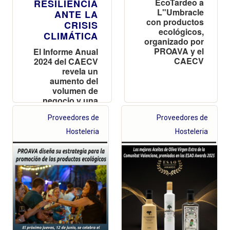
EcoTardeo a
RESILIENCIA
L"Umbracle
ANTE LA
con productos
CRISIS
ecológicos,
CLIMÁTICA
organizado por
PROAVA y el
El Informe Anual
CAECV
2024 del CAECV
revela un
aumento del
volumen de
negocio y una
mayor eficiencia
Proveedores de
Proveedores de
de los
operadores,
Hosteleria
Hosteleria
pese a la
reducción de la
superficie
certificada por
los efectos de la
DANA y la
sequía