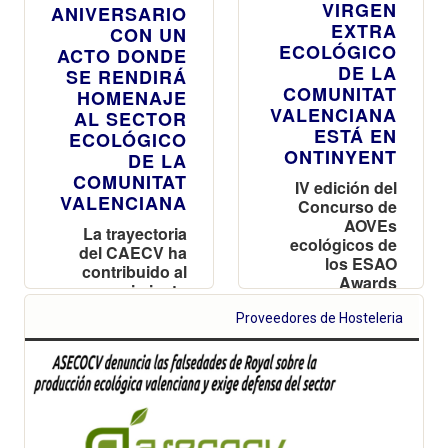
VIRGEN
ANIVERSARIO
EXTRA
CON UN
ECOLÓGICO
ACTO DONDE
DE LA
SE RENDIRÁ
COMUNITAT
HOMENAJE
VALENCIANA
AL SECTOR
ESTÁ EN
ECOLÓGICO
ONTINYENT
DE LA
COMUNITAT
IV edición del
VALENCIANA
Concurso de
AOVEs
La trayectoria
ecológicos de
del CAECV ha
los ESAO
contribuido al
Awards
crecimiento
responsable y al
Proveedores de Hosteleria
desarrollo
sostenible de la
Comunitat
Valenciana