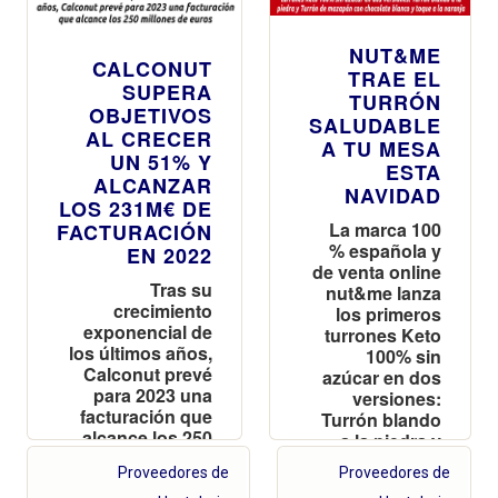
NUT&ME
CALCONUT
TRAE EL
SUPERA
TURRÓN
OBJETIVOS
SALUDABLE
AL CRECER
A TU MESA
UN 51% Y
ESTA
ALCANZAR
NAVIDAD
LOS 231M€ DE
La marca 100
FACTURACIÓN
% española y
EN 2022
de venta online
Tras su
nut&me lanza
crecimiento
los primeros
exponencial de
turrones Keto
los últimos años,
100% sin
Calconut prevé
azúcar en dos
para 2023 una
versiones:
facturación que
Turrón blando
alcance los 250
a la piedra y
millones de
Turrón de
Proveedores de
Proveedores de
euros
mazapán con