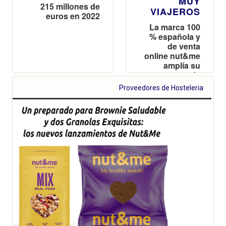
MUY
215 millones de
VIAJEROS
euros en 2022
La marca 100
% española y
de venta
online nut&me
amplía su
gama de
cremas de
Proveedores de Hosteleria
frutos secos
con cuatro
nuevas
variedades:
Cinnamon
Roll, Coconut
Tropical,
Golden Milk y
Cocoa
Almond
Crunchy