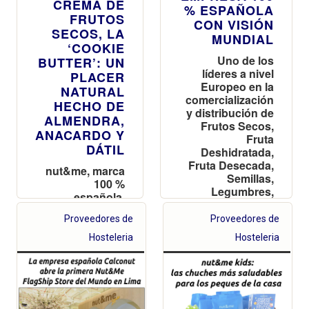
CREMA DE
% ESPAÑOLA
FRUTOS
CON VISIÓN
SECOS, LA
MUNDIAL
‘COOKIE
Uno de los
BUTTER’: UN
líderes a nivel
PLACER
Europeo en la
NATURAL
comercialización
HECHO DE
y distribución de
ALMENDRA,
Frutos Secos,
ANACARDO Y
Fruta
DÁTIL
Deshidratada,
Fruta Desecada,
nut&me, marca
Semillas,
100 %
Legumbres,
española,
Especias,
amplía la gama
Superalimentos,
Proveedores de
Proveedores de
de cremas de
Harinas y
frutos secos
Hosteleria
Hosteleria
Cremas
disponible a
través de su
página web:
veganas,
energéticas y