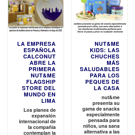
deliciosas, son
ideales para
cuidarse sin
renunciar al
máximo sabor
LA EMPRESA
NUT&ME
ESPAÑOLA
KIDS: LAS
CALCONUT
CHUCHES
ABRE LA
MÁS
PRIMERA
SALUDABLES
NUT&ME
PARA LOS
FLAGSHIP
PEQUES DE
STORE DEL
LA CASA
MUNDO EN
nut&me
LIMA
presenta su
gama de snacks
Los planes de
especialmente
expansión
pensada para
internacional de
niños, una sana
la compañía
alternativa a las
contemplan la