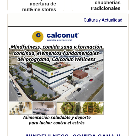
chucherías
apertura de
tradicionales
nut&me stores
perfecta para
en Francia y
llevar al paseo y
Alemania a lo
Cultura y Actualidad
picar en
largo de 2022
cualquier
momento