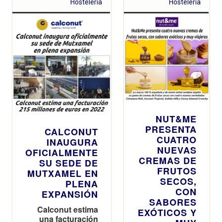
chocolate
Hosteleria
Hosteleria
blanco y toque
a la naranja
NUT&ME
PRESENTA
CALCONUT
CUATRO
INAUGURA
NUEVAS
OFICIALMENTE
CREMAS DE
SU SEDE DE
FRUTOS
MUTXAMEL EN
SECOS,
PLENA
CON
EXPANSIÓN
SABORES
Calconut estima
EXÓTICOS Y
una facturación