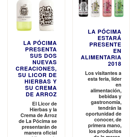
nuevas
ciudades
repartidas por
todo el país
LA PÓCIMA
ESTARÁ
LA PÓCIMA
PRESENTE
PRESENTA
EN
SUS DOS
ALIMENTARIA
NUEVAS
2018
CREACIONES,
Los visitantes a
SU LICOR DE
esta feria, líder
HIERBAS Y
en
SU CREMA
alimentación,
DE ARROZ
bebidas y
gastronomía,
El Licor de
tendrán la
Hierbas y la
oportunidad de
Crema de Arroz
conocer, de
de La Pócima se
primera mano,
presentarán de
los productos
manera oficial
de la marca,