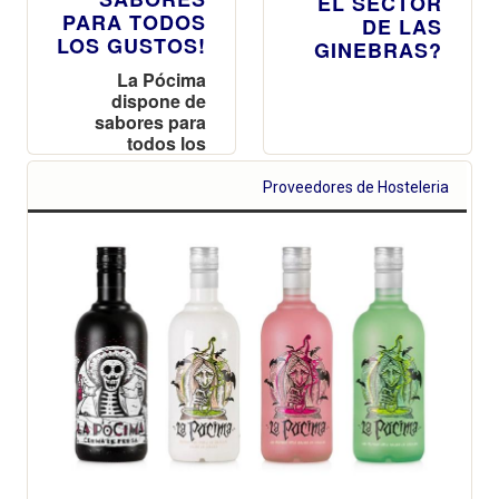
EL SECTOR
PARA TODOS
DE LAS
LOS GUSTOS!
GINEBRAS?
La Pócima
dispone de
sabores para
todos los
gustos con el
objetivo de no
Proveedores de Hosteleria
dejar indiferente
a nadie