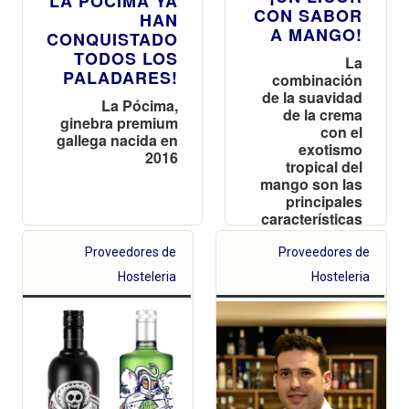
LA PÓCIMA YA
CON SABOR
HAN
A MANGO!
CONQUISTADO
TODOS LOS
La
PALADARES!
combinación
de la suavidad
La Pócima,
de la crema
ginebra premium
con el
gallega nacida en
exotismo
2016
tropical del
mango son las
principales
características
de este
sorprendente
Proveedores de
Proveedores de
licor, pensado
Hosteleria
Hosteleria
para ser el
compañero
perfecto desde
los postres a
las largas
sobremesas