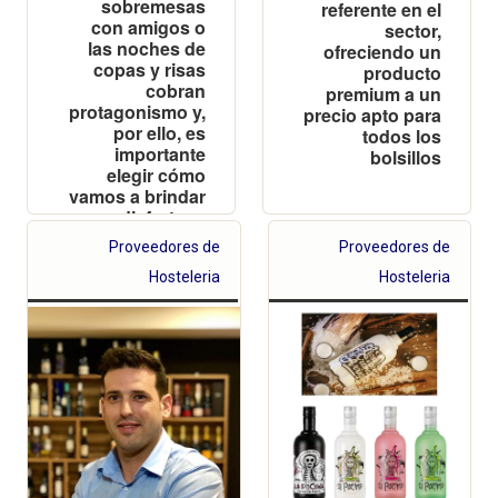
sobremesas
referente en el
con amigos o
sector,
las noches de
ofreciendo un
copas y risas
producto
cobran
premium a un
protagonismo y,
precio apto para
por ello, es
todos los
importante
bolsillos
elegir cómo
vamos a brindar
para disfrutar y
celebrar de
Proveedores de
Proveedores de
esos momentos
tan especiales
Hosteleria
Hosteleria