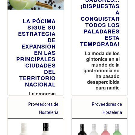
¡DISPUESTAS
A
CONQUISTAR
LA PÓCIMA
TODOS LOS
SIGUE SU
PALADARES
ESTRATEGIA
ESTA
DE
TEMPORADA!
EXPANSIÓN
EN LAS
La moda de los
PRINCIPALES
gintonics en el
mundo de la
CIUDADES
gastronomía no
DEL
ha pasado
TERRITORIO
desapercibida
NACIONAL
para nadie
La empresa
valenciana
continúa su
Proveedores de
Proveedores de
rápida
Hosteleria
Hosteleria
expansión y
llega con sus
productos
gallegos a