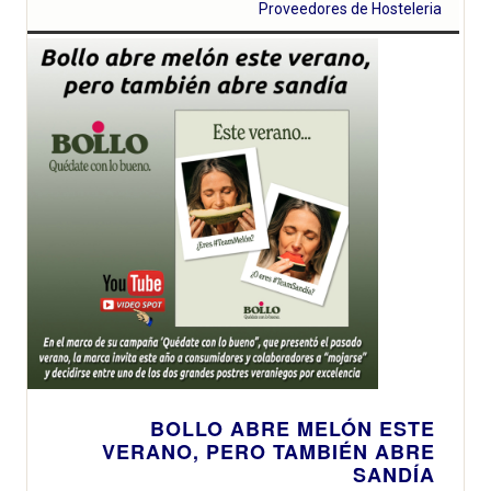
consolida su
Proveedores de Hosteleria
premium más
liderazgo en
reconocida en
agricultura bio-
el mercado
inclusiva y
español
compromiso
social
BOLLO ABRE MELÓN ESTE
VERANO, PERO TAMBIÉN ABRE
SANDÍA