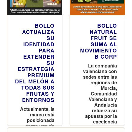
BOLLO
BOLLO
ACTUALIZA
NATURAL
SU
FRUIT SE
IDENTIDAD
SUMA AL
PARA
MOVIMIENTO
EXTENDER
B CORP
SU
La compañía
ESTRATEGIA
valenciana con
PREMIUM
sedes entre las
DEL MELÓN A
regiones de
TODAS SUS
Murcia,
FRUTAS Y
Comunidad
Valenciana y
ENTORNOS
Andalucía
Actualmente, la
refuerza su
marca está
apuesta por la
posicionada
excelencia
como una de
empresarial y
las frutas