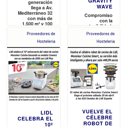
GRAVITY
generación
WAVE
llega a Av.
Mediterráneo 32
Compromiso
con más de
con la
1.500 m² y 100
sostenibilidad,
plazas de
la economía
aparcamiento
Proveedores de
Proveedores de
circular y
ofrecer una
Hosteleria
Hosteleria
nueva vida a los
plásticos
VUELVE EL
LIDL
CÉLEBRE
CELEBRA EL
ROBOT DE
10º