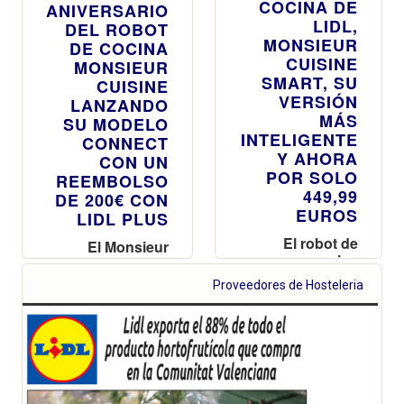
COCINA DE
ANIVERSARIO
LIDL,
DEL ROBOT
MONSIEUR
DE COCINA
CUISINE
MONSIEUR
SMART, SU
CUISINE
VERSIÓN
LANZANDO
MÁS
SU MODELO
INTELIGENTE
CONNECT
Y AHORA
CON UN
POR SOLO
REEMBOLSO
449,99
DE 200€ CON
EUROS
LIDL PLUS
El robot de
El Monsieur
cocina
Cuisine
Monsieur
Connect estará
Proveedores de Hosteleria
Cuisine Smart
disponible en
llega el próximo
las más de 670
sábado 29 de
tiendas de Lidl
abril a las 650
en España a
tiendas de Lidl
partir del
España
próximo
sábado, 6 de